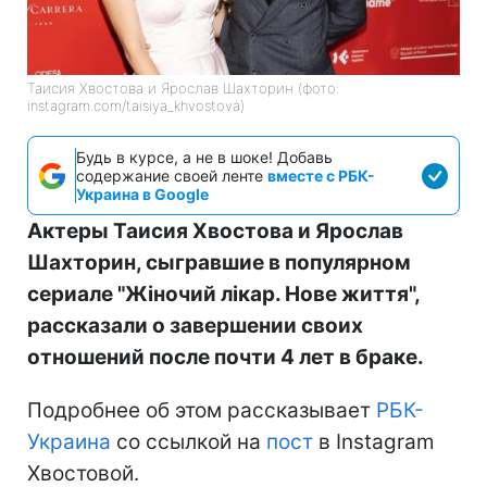
Таисия Хвостова и Ярослав Шахторин (фото:
instagram.com/taisiya_khvostova)
Будь в курсе, а не в шоке! Добавь
содержание своей ленте
вместе с РБК-
Украина в Google
Актеры Таисия Хвостова и Ярослав
Шахторин, сыгравшие в популярном
сериале "Жіночий лікар. Нове життя",
рассказали о завершении своих
отношений после почти 4 лет в браке.
Подробнее об этом рассказывает
РБК-
Украина
со ссылкой на
пост
в Instagram
Хвостовой.