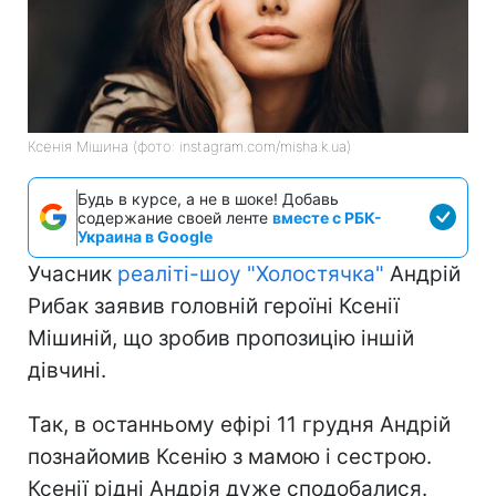
Ксенія Мішина (фото: instagram.com/misha.k.ua)
Будь в курсе, а не в шоке! Добавь
содержание своей ленте
вместе с РБК-
Украина в Google
Учасник
реаліті-шоу "Холостячка"
Андрій
Рибак заявив головній героїні Ксенії
Мішиній, що зробив пропозицію іншій
дівчині.
Так, в останньому ефірі 11 грудня Андрій
познайомив Ксенію з мамою і сестрою.
Ксенії рідні Андрія дуже сподобалися.