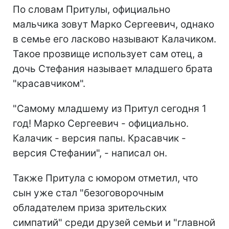
По словам Притулы, официально
мальчика зовут Марко Сергеевич, однако
в семье его ласково называют Калачиком.
Такое прозвище использует сам отец, а
дочь Стефания называет младшего брата
"красавчиком".
"Самому младшему из Притул сегодня 1
год! Марко Сергеевич - официально.
Калачик - версия папы. Красавчик -
версия Стефании", - написал он.
Также Притула с юмором отметил, что
сын уже стал "безоговорочным
обладателем приза зрительских
симпатий" среди друзей семьи и "главной