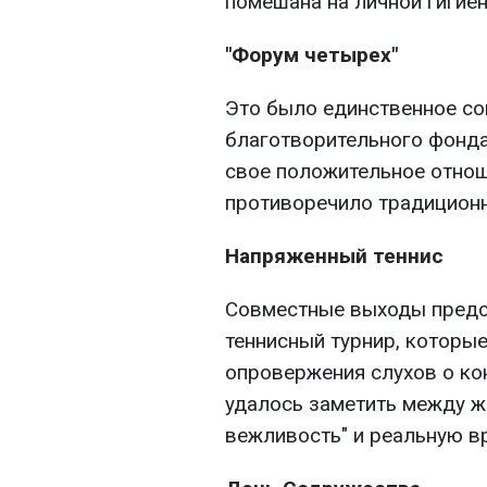
помешана на личной гигиен
"Форум четырех"
Это было единственное с
благотворительного фонда
свое положительное отнош
противоречило традиционн
Напряженный теннис
Совместные выходы предс
теннисный турнир, которы
опровержения слухов о ко
удалось заметить между 
вежливость" и реальную в