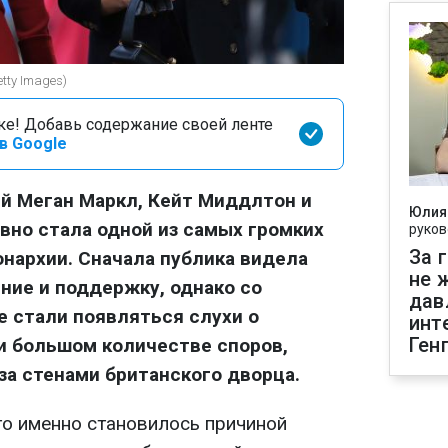
tty Images)
оке! Добавь содержание своей ленте
в Google
й Меган Маркл, Кейт Миддлтон и
Юлия
авно стала одной из самых громких
руков
За 
онархии. Сначала публика видела
не 
ние и поддержку, однако со
дав
 стали появляться слухи о
инт
Ген
и большом количестве споров,
а стенами британского дворца.
то именно становилось причиной