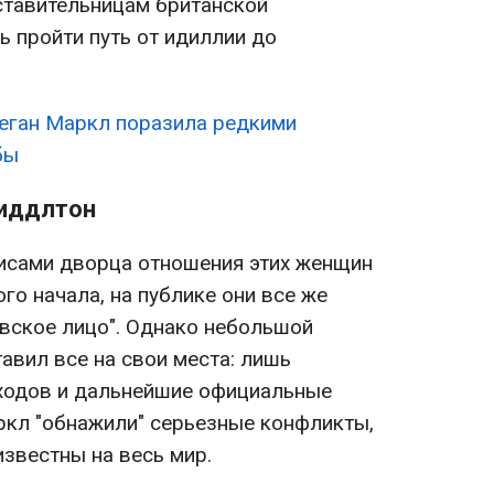
ставительницам британской
ь пройти путь от идиллии до
еган Маркл поразила редкими
бы
Миддлтон
улисами дворца отношения этих женщин
о начала, на публике они все же
вское лицо". Однако небольшой
авил все на свои места: лишь
ходов и дальнейшие официальные
кл "обнажили" серьезные конфликты,
звестны на весь мир.