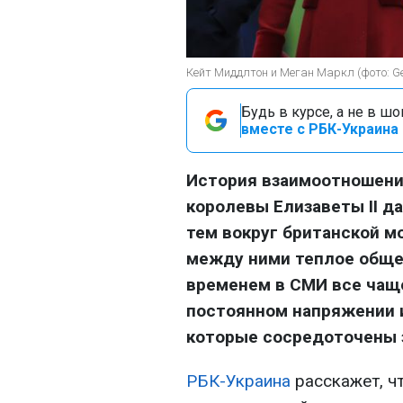
Кейт Миддлтон и Меган Маркл (фото: Ge
Будь в курсе, а не в ш
вместе с РБК-Украина 
История взаимоотношени
королевы Елизаветы II д
тем вокруг британской м
между ними теплое обще
временем в СМИ все чаще
постоянном напряжении 
которые сосредоточены з
РБК-Украина
расскажет, ч