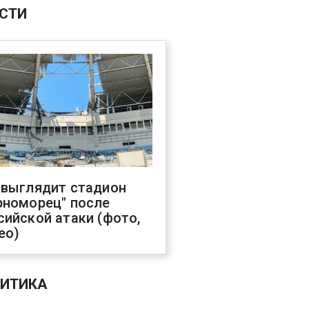
СТИ
 выглядит стадион
рноморец" после
сийской атаки (фото,
ео)
ИТИКА