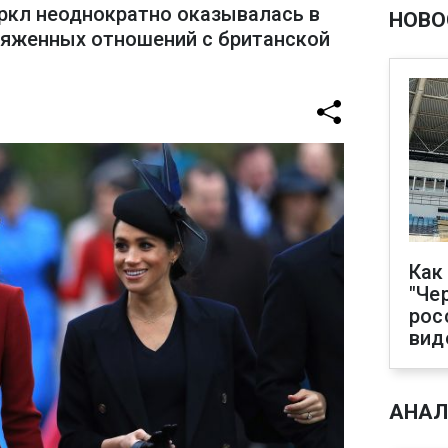
ркл неоднократно оказывалась в
НОВО
пряженных отношений с британской
Как
"Че
рос
вид
АНАЛ