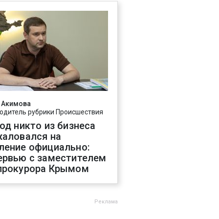
 Акимова
одитель рубрики Происшествия
год никто из бизнеса
жаловался на
ление официально:
ервью с заместителем
прокурора Крымом