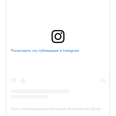
Посмотреть эту публикацию в Instagram
Пост, опубликованный Натальей Могилевской (@nataliya_mogilevskaya)