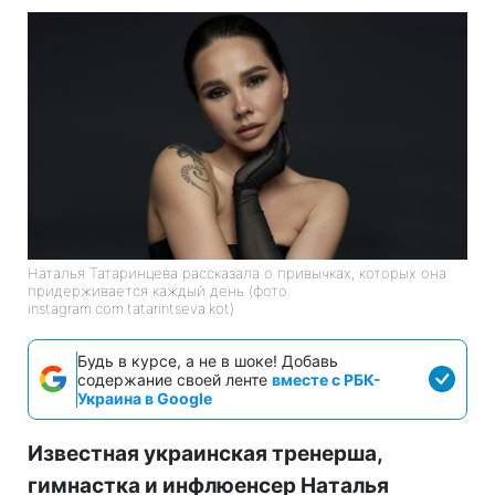
Наталья Татаринцева рассказала о привычках, которых она
придерживается каждый день (фото:
instagram.com.tatarintseva.kot)
Будь в курсе, а не в шоке! Добавь
содержание своей ленте
вместе с РБК-
Украина в Google
Известная украинская тренерша,
гимнастка и инфлюенсер Наталья