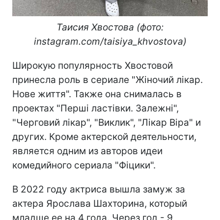
Таисия Хвостова (фото:
instagram.com/taisiya_khvostova)
Широкую популярность Хвостовой
принесла роль в сериале "Жіночий лікар.
Нове життя". Также она снималась в
проектах "Перші ластівки. Залежні",
"Черговий лікар", "Виклик", "Лікар Віра" и
других. Кроме актерской деятельности,
является одним из авторов идеи
комедийного сериала "Фіцики".
В 2022 году актриса вышла замуж за
актера Ярослава Шахторина, который
младше ее на 4 года. Через год - 9