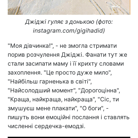
Джіджі гуляє з донькою (фото:
instagram.com/gigihadid)
"Моя дівчинка!", - не змогла стримати
порив розчулення Джіджі. Фанати тут же
стали засипати маму і її крихту словами
захоплення. "Це просто дуже мило",
"Найбільш гарненька в світі",
"Найсолодший момент", "Дорогоцінна",
"Краща, найкраща, найкраща", "Сіс, ти
змушуєш мене плакати", "О боги", -
пишуть вони емоційні послання і ставлять
численні сердечка-емодзі.