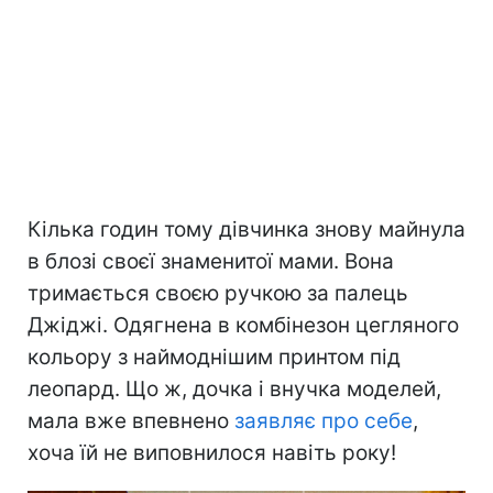
Кілька годин тому дівчинка знову майнула
в блозі своєї знаменитої мами. Вона
тримається своєю ручкою за палець
Джіджі. Одягнена в комбінезон цегляного
кольору з наймоднішим принтом під
леопард. Що ж, дочка і внучка моделей,
мала вже впевнено
заявляє про себе
,
хоча їй не виповнилося навіть року!