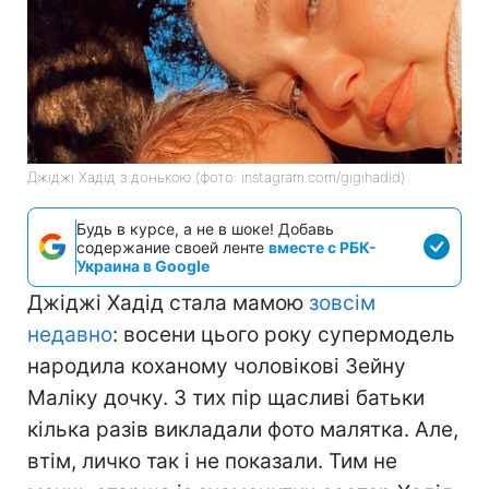
Джіджі Хадід з донькою (фото: instagram.com/gigihadid)
Будь в курсе, а не в шоке! Добавь
содержание своей ленте
вместе с РБК-
Украина в Google
Джіджі Хадід стала мамою
зовсім
недавно
: восени цього року супермодель
народила коханому чоловікові Зейну
Маліку дочку. З тих пір щасливі батьки
кілька разів викладали фото малятка. Але,
втім, личко так і не показали. Тим не