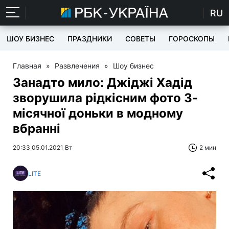
RU
ШОУ БИЗНЕС
ПРАЗДНИКИ
СОВЕТЫ
ГОРОСКОПЫ
Главная
»
Развлечения
»
Шоу бизнес
Занадто мило: Джіджі Хадід
зворушила рідкісним фото 3-
місячної доньки в модному
вбранні
20:33 05.01.2021 Вт
2 мин
LITE