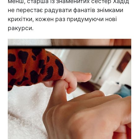
менш, старша із знаменитих сестер Хадід
не перестає радувати фанатів знімками
крихітки, кожен раз придумуючи нові
ракурси.