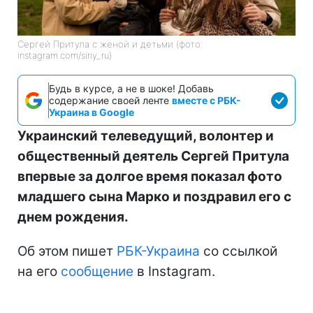
Сергей Притула с женой и детьми (фото:
instagram.com/siriy_ru)
Будь в курсе, а не в шоке! Добавь
содержание своей ленте
вместе с РБК-
Украина в Google
Украинский телеведущий, волонтер и
общественный деятель Сергей Притула
впервые за долгое время показал фото
младшего сына Марко и поздравил его с
днем рождения.
Об этом пишет
РБК-Украина
со ссылкой
на его
сообщение
в Instagram.