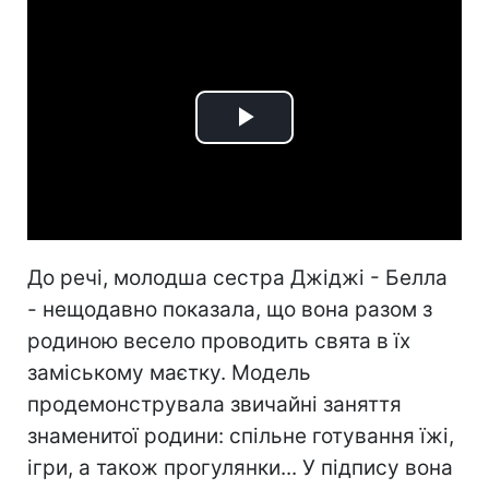
Play
Video
До речі, молодша сестра Джіджі - Белла
- нещодавно показала, що вона разом з
родиною весело проводить свята в їх
заміському маєтку. Модель
продемонструвала звичайні заняття
знаменитої родини: спільне готування їжі,
ігри, а також прогулянки... У підпису вона