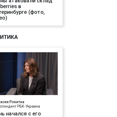
ны атаковали склад
berries в
теринбурге (фото,
ео)
ИТИКА
асия Рокитна
спондент РБК-Украина
нь начался с его