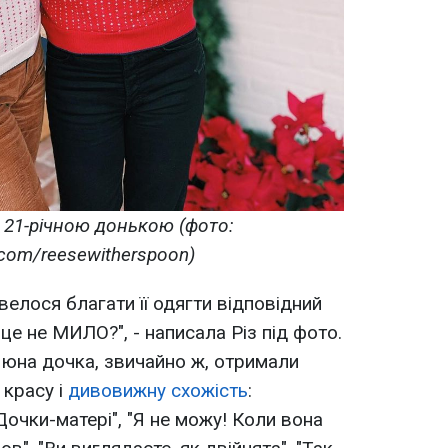
з 21-річною донькою (фото:
.com/reesewitherspoon)
велося благати її одягти відповідний
 це не МИЛО?", - написала Різ під фото.
її юна дочка, звичайно ж, отримали
 красу і
дивовижну схожість
:
"Дочки-матері", "Я не можу! Коли вона