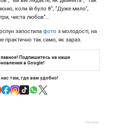
в", "Ви виглядаєте, як двійнята", "Так
нюню, коли їй було 8", "Дуже мило",
ри, чиста любов"...
ерспун запостила
фото
з молодості, на
е практично так само, як зараз.
главное! Подпишитесь на наши
новления в Google!
 нас там, где вам удобно!