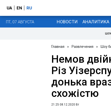
UA
EN
RU
НОВОСТИ
АНАЛИТИКА
ПТ, 07 АВГУСТА
ШОУ
Главная
»
Развлечения
»
Шоу б
Немов двійн
Різ Уізерспу
донька вра
схожістю
21:25 08.12.2020 Вт