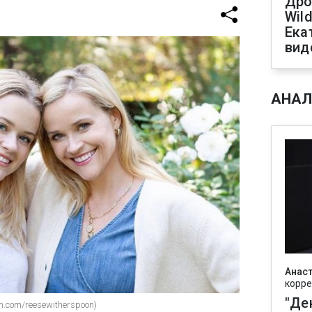
Дро
Wild
Ека
вид
АНАЛ
Анаст
корре
"Де
m.com/reesewitherspoon)