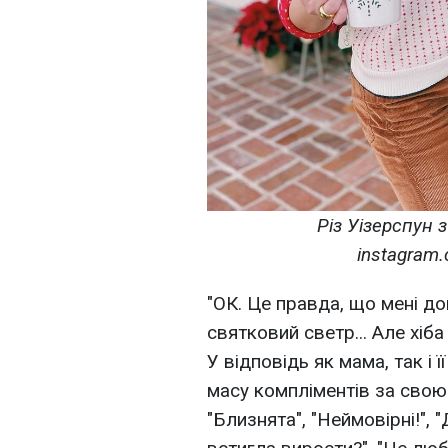
Різ Уізерспун 
instagram
"ОК. Це правда, що мені до
святковий светр... Але хіба
У відповідь як мама, так і 
масу компліментів за свою
"Близнята", "Неймовірні!", 