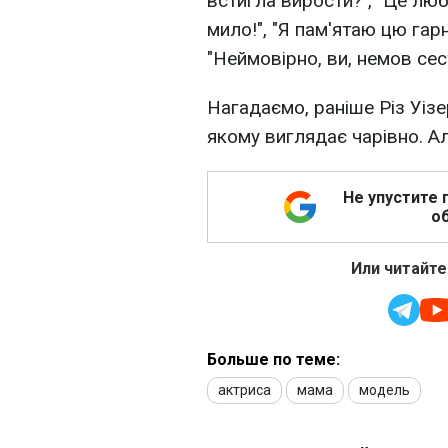
встигла вирости?", "Це любо
мило!", "Я пам'ятаю цю гар
"Неймовірно, ви, немов сест
Нагадаємо, раніше Різ Уіз
якому виглядає чарівно. Ал
Не упустите 
об
Или читайте
Больше по теме:
актриса
мама
модель