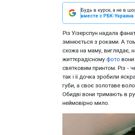
Будь в курсе, а не в ш
вместе с РБК-Украина 
Різ Уізерспун надала фана
змінюється з роками. А том
схожа на маму, виглядає, н
життєрадісному
фото
вони 
святковим принтом. Різ - ч
так і її дочка зробили яск
губи, а своє золотаве воло
Обидві вони тримають в ру
неймовірно мило.