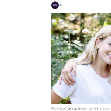
LITE
Різ Уізерспун з донькою (фото: instagra