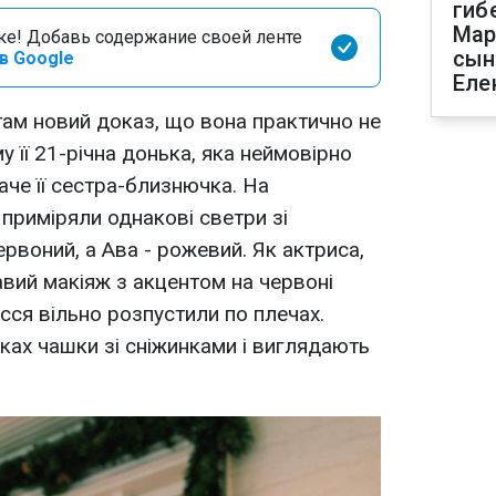
гиб
Мар
оке! Добавь содержание своей ленте
сын
в Google
Еле
там новий доказ, що вона практично не
у її 21-річна донька, яка неймовірно
аче її сестра-близнючка. На
приміряли однакові светри зі
ервоний, а Ава - рожевий. Як актриса,
равий макіяж з акцентом на червоні
сся вільно розпустили по плечах.
ках чашки зі сніжинками і виглядають