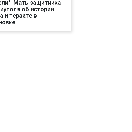
ели". Мать защитника
иуполя об истории
а и теракте в
новке