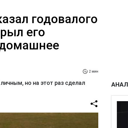
казал годовалого
крыл его
 домашнее
2 мин
личным, но на этот раз сделал
АНАЛ