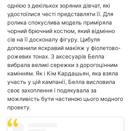
однією з декількох зоряних дівчат, які
удостоїлися честі представляти її. Для
ролика спокуслива модель приміряла
чорний брючний костюм, який відмінно
сів на її досконалу фігуру. Цибуля
доповнили яскравий макіяж у фіолетово-
рожевих тонах. З аксесуарів Белла
вибрала великі сережки з дорогоцінним
камінням. Як і Кім Кардашьян, яка взяла
участь у цій кампанії, Белла висловила
своє захоплення і подякувала за
можливість бути частиною цього модного
проекту.