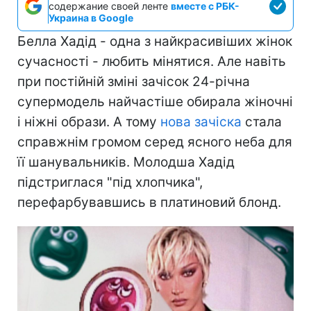
содержание своей ленте
вместе с РБК-
Украина в Google
Белла Хадід - одна з найкрасивіших жінок
сучасності - любить мінятися. Але навіть
при постійній зміні зачісок 24-річна
супермодель найчастіше обирала жіночні
і ніжні образи. А тому
нова зачіска
стала
справжнім громом серед ясного неба для
її шанувальників. Молодша Хадід
підстриглася "під хлопчика",
перефарбувавшись в платиновий блонд.