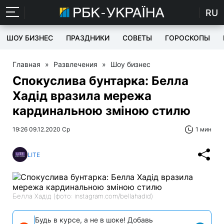
RU
ШОУ БИЗНЕС
ПРАЗДНИКИ
СОВЕТЫ
ГОРОСКОПЫ
Главная
»
Развлечения
»
Шоу бизнес
Спокуслива бунтарка: Белла
Хадід вразила мережа
кардинальною зміною стилю
19:26 09.12.2020 Ср
1 мин
LITE
Белла Хадід (фото: instagram.com/bellahadid)
Будь в курсе, а не в шоке! Добавь