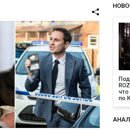
НОВО
Под
ROZ
что
по 
АНАЛ