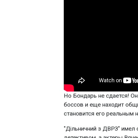
Но Бондарь не сдается! О
боссов и еще находит общ
становится его реальным 
"Дільничний з ДВРЗ" имел
детективом, а актеры Вяч