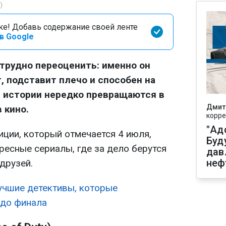
)
оке! Добавь содержание своей ленте
в Google
 трудно переоценить: именно он
, подставит плечо и способен на
е истории нередко превращаются в
Дмит
 кино.
корре
"Ад
ции, который отмечается 4 июля,
Буд
ресные сериалы, где за дело берутся
дав
неф
друзей.
учшие детективы, которые
 до финала