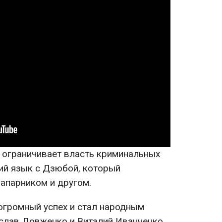
н ограничивает власть криминальных
ий язык с Дзюбой, который
напарником и другом.
 огромный успех и стал народным
еслав Довженко и Виталий Иванченко