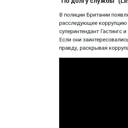
"По долгу службы" (Lin
В полиции Британии появл
расследующее коррупцию с
суперинтендант Гастингс и 
Если они заинтересовались
правду, раскрывая корруп