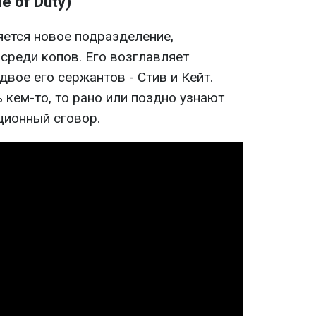
e of Duty)
яется новое подразделение,
реди копов. Его возглавляет
двое его сержантов - Стив и Кейт.
 кем-то, то рано или поздно узнают
ционный сговор.