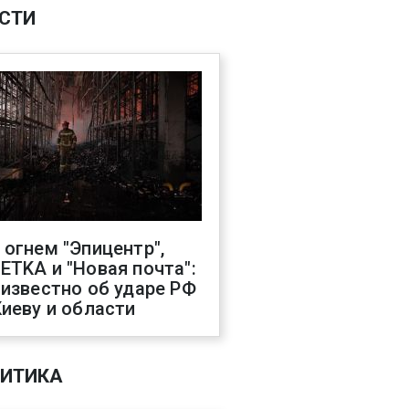
СТИ
 огнем "Эпицентр",
ETKA и "Новая почта":
 известно об ударе РФ
Киеву и области
ИТИКА