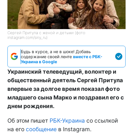
Сергей Притула с женой и детьми (фото:
instagram.com/siriy_ru)
Будь в курсе, а не в шоке! Добавь
содержание своей ленте
вместе с РБК-
Украина в Google
Украинский телеведущий, волонтер и
общественный деятель Сергей Притула
впервые за долгое время показал фото
младшего сына Марко и поздравил его с
днем рождения.
Об этом пишет
РБК-Украина
со ссылкой
на его
сообщение
в Instagram.