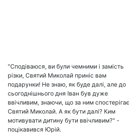
"Сподіваюся, ви були чемними і замість
різки, Святий Миколай приніс вам
подарунки! Не знаю, як буде далі, але до
сьогоднішнього дня Іван був дуже
ввічливим, знаючи, що за ним спостерігає
Святий Миколай. А як бути далі? Ким
мотивувати дитину бути ввічливим?" -
поцікавився Юрій.