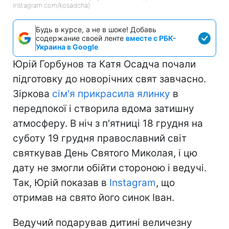
instagram.com/kosadcha)
Будь в курсе, а не в шоке! Добавь
содержание своей ленте
вместе с РБК-
Украина в Google
Юрій Горбунов та Катя Осадча почали
підготовку до новорічних свят завчасно.
Зіркова
сім'я прикрасила ялинку
в
передпокої і створила вдома затишну
атмосферу. В ніч з п'ятниці 18 грудня на
суботу 19 грудня православний світ
святкував День Святого Миколая, і цю
дату не змогли обійти стороною і ведучі.
Так, Юрій показав в
Instagram
, що
отримав на свято його синок Іван.
Ведучий подарував дитині величезну