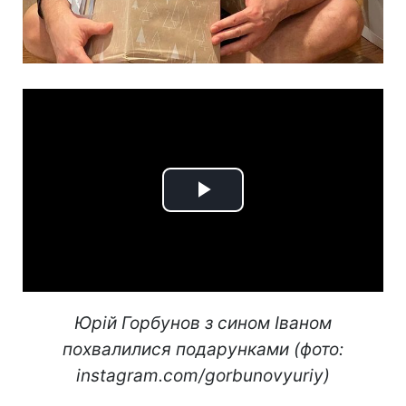
Play
Video
Юрій Горбунов з сином Іваном
похвалилися подарунками (фото:
instagram.com/gorbunovyuriy)