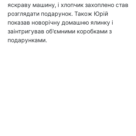
яскраву машину, і хлопчик захоплено став
розглядати подарунок. Також Юрій
показав новорічну домашню ялинку і
заінтригував об'ємними коробками з
подарунками.