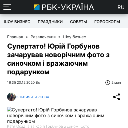
RU
ШОУ БИЗНЕС
ПРАЗДНИКИ
СОВЕТЫ
ГОРОСКОПЫ
Главная
»
Развлечения
»
Шоу бизнес
Супертато! Юрій Горбунов
зачарував новорічним фото з
синочком і вражаючим
подарунком
16:35 20.12.2020 Вс
2 мин
ОЛЬВИЯ АГАРКОВА
Катя Осадча та Юрій Горбунов з сином (фото: