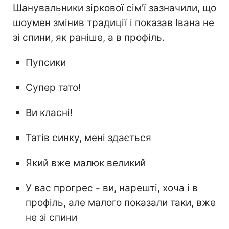
Шанувальники зіркової сім'ї зазначили, що
шоумен змінив традиції і показав Івана не
зі спини, як раніше, а в профіль.
Пупсики
Супер тато!
Ви класні!
Татів синку, мені здається
Який вже малюк великий
У вас прогрес - ви, нарешті, хоча і в
профіль, але малого показали таки, вже
не зі спини