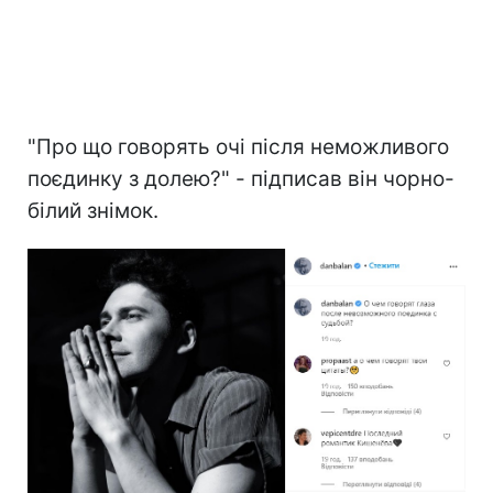
"Про що говорять очі після неможливого
поєдинку з долею?" - підписав він чорно-
білий знімок.