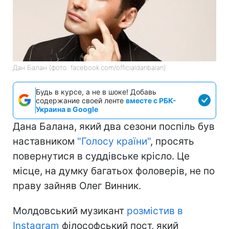
Дан Балан (фото: facebook.com/officialdanbalan)
Будь в курсе, а не в шоке! Добавь
содержание своей ленте
вместе с РБК-
Украина в Google
Дана Балана, який два сезони поспіль був
наставником
"Голосу країни"
, просять
повернутися в суддівське крісло. Це
місце, на думку багатьох фоловерів, не по
праву зайняв Олег Винник.
Молдовський музикант
розмістив в
Instagram
філософський пост, який