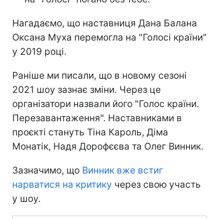
Нагадаємо, що наставниця Дана Балана
Оксана Муха перемогла на "Голосі країни"
у 2019 році.
Раніше ми писали, що в новому сезоні
2021 шоу зазнає зміни. Через це
організатори назвали його "Голос країни.
Перезавантаження". Наставниками в
проєкті стануть Тіна Кароль, Діма
Монатік, Надя Дорофєєва та Олег Винник.
Зазначимо, що
Винник вже встиг
нарватися на критику
через свою участь
у шоу.