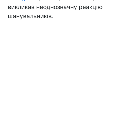
викликав неоднозначну реакцію
шанувальників.