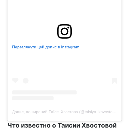
Переглянути цей допис в Instagram
Допис, поширений Таїсія Хвостова (@taisiya_khvostova)
Что известно о Таисии Хвостовой