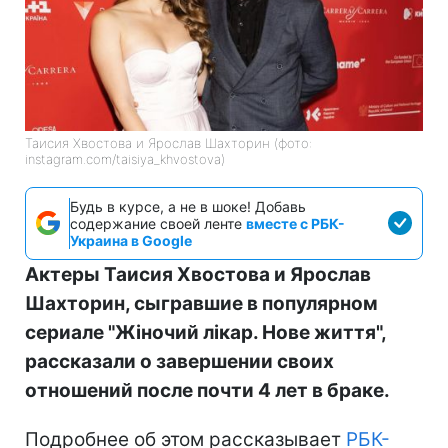
Таисия Хвостова и Ярослав Шахторин (фото:
instagram.com/taisiya_khvostova)
Будь в курсе, а не в шоке! Добавь
содержание своей ленте
вместе с РБК-
Украина в Google
Актеры Таисия Хвостова и Ярослав
Шахторин, сыгравшие в популярном
сериале "Жіночий лікар. Нове життя",
рассказали о завершении своих
отношений после почти 4 лет в браке.
Подробнее об этом рассказывает
РБК-