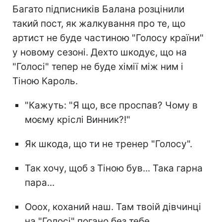
Багато підписників Балана розцінили
такий пост, як жалкування про те, що
артист не буде частиною "Голосу країни"
у новому сезоні. Дехто шкодує, що на
"Голосі" тепер не буде хімії між ним і
Тіною Кароль.
"Кажуть: "Я що, все проспав? Чому в
моєму кріслі Винник?!"
Як шкода, що ти не тренер "Голосу".
Так хочу, щоб з Тіною був... Така гарна
пара...
Ооох, коханий наш. Там твоій дівчинці
на "Голосі" погано без тебе.