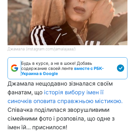
Джамала (instagram.com/jamalajaaa/)
Будь в курсе, а не в шоке! Добавь
содержание своей ленте
вместе с РБК-
Украина в Google
Джамала нещодавно зізналася своїм
фанатам, що
історія вибору імен її
синочків оповита справжньою містикою.
Співачка поділилася зворушливими
сімейними фото і розповіла, що одне з
імен їй... приснилося!