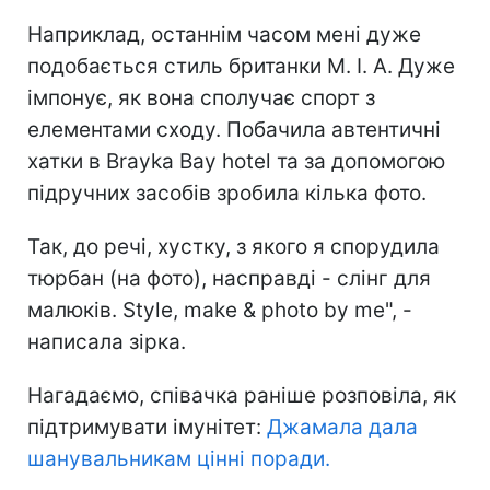
Наприклад, останнім часом мені дуже
подобається стиль британки M. I. A. Дуже
імпонує, як вона сполучає спорт з
елементами сходу. Побачила автентичні
хатки в Brayka Bay hotel та за допомогою
підручних засобів зробила кілька фото.
Так, до речі, хустку, з якого я спорудила
тюрбан (на фото), насправді - слінг для
малюків. Style, make & photo by me", -
написала зірка.
Нагадаємо, співачка раніше розповіла, як
підтримувати імунітет:
Джамала дала
шанувальникам цінні поради.