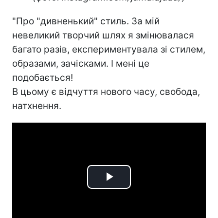
"Про "дивненький" стиль. За мій
невеликий творчий шлях я змінювалася
багато разів, експериментувала зі стилем,
образами, зачісками. І мені це
подобається!
В цьому є відчуття нового часу, свобода,
натхнення.
Play
Video