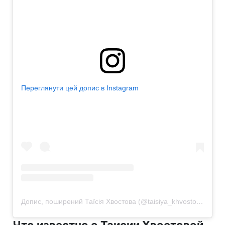
Переглянути цей допис в Instagram
Допис, поширений Таїсія Хвостова (@taisiya_khvostova)
Что известно о Таисии Хвостовой