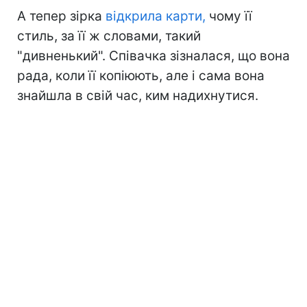
А тепер зірка
відкрила карти,
чому її
стиль, за її ж словами, такий
"дивненький". Співачка зізналася, що вона
рада, коли її копіюють, але і сама вона
знайшла в свій час, ким надихнутися.