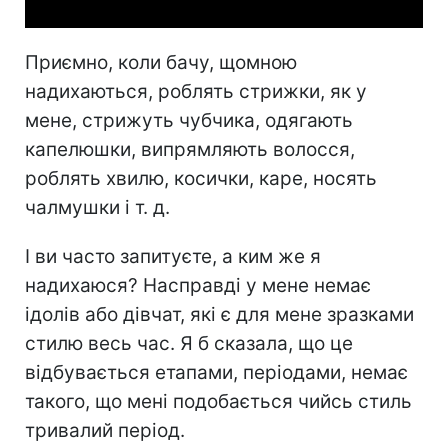
Приємно, коли бачу, щомною
надихаються, роблять стрижки, як у
мене, стрижуть чубчика, одягають
капелюшки, випрямляють волосся,
роблять хвилю, косички, каре, носять
чалмушки і т. д.
І ви часто запитуєте, а ким же я
надихаюся? Насправді у мене немає
ідолів або дівчат, які є для мене зразками
стилю весь час. Я б сказала, що це
відбувається етапами, періодами, немає
такого, що мені подобається чийсь стиль
тривалий період.