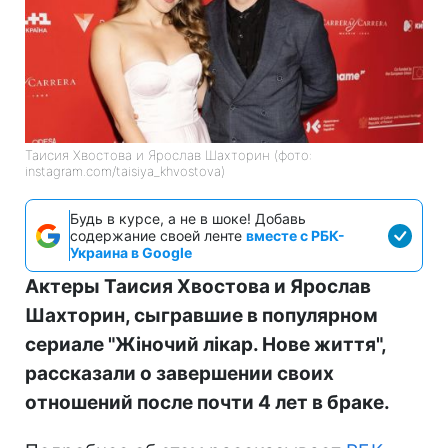
Таисия Хвостова и Ярослав Шахторин (фото:
instagram.com/taisiya_khvostova)
Будь в курсе, а не в шоке! Добавь
содержание своей ленте
вместе с РБК-
Украина в Google
Актеры Таисия Хвостова и Ярослав
Шахторин, сыгравшие в популярном
сериале "Жіночий лікар. Нове життя",
рассказали о завершении своих
отношений после почти 4 лет в браке.