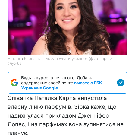
Наталка Карпа планує здивувати українок (фото: прес-
служба)
Будь в курсе, а не в шоке! Добавь
содержание своей ленте
вместе с РБК-
Украина в Google
Співачка Наталка Карпа випустила
власну лінію парфумів. Зірка каже, що
надихнулася прикладом Дженніфер
Лопес, і на парфумах вона зупинятися не
планує.