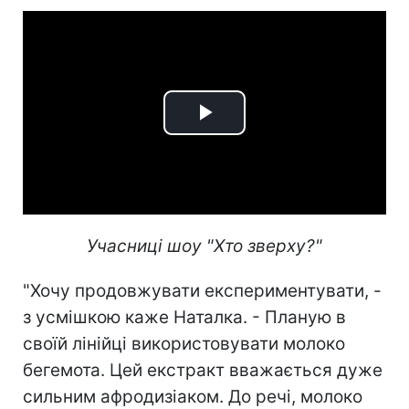
Play
Video
Учасниці шоу "Хто зверху?"
"Хочу продовжувати експериментувати, -
з усмішкою каже Наталка. - Планую в
своїй лінійці використовувати молоко
бегемота. Цей екстракт вважається дуже
сильним афродизіаком. До речі, молоко