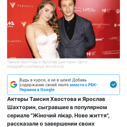
Таисия Хвостова и Ярослав Шахторин (фото:
instagram.com/taisiya_khvostova)
Будь в курсе, а не в шоке! Добавь
содержание своей ленте
вместе с РБК-
Украина в Google
Актеры Таисия Хвостова и Ярослав
Шахторин, сыгравшие в популярном
сериале "Жіночий лікар. Нове життя",
рассказали о завершении своих