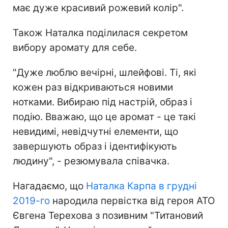
має дуже красивий рожевий колір".
Також Наталка поділилася секретом
вибору аромату для себе.
"Дуже люблю вечірні, шлейфові. Ті, які
кожен раз відкриваються новими
нотками. Вибираю під настрій, образ і
подію. Вважаю, що це аромат - це такі
невидимі, невідчутні елементи, що
завершують образ і ідентифікують
людину", - резюмувала співачка.
Нагадаємо, що
Наталка Карпа в грудні
2019-го
народила первістка від героя АТО
Євгена Терехова з позивним "Титановий