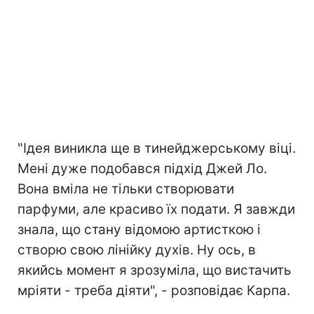
"Ідея виникла ще в тинейджерському віці.
Мені дуже подобався підхід Джей Ло.
Вона вміла не тільки створювати
парфуми, але красиво їх подати. Я завжди
знала, що стану відомою артисткою і
створю свою лінійку духів. Ну ось, в
якийсь момент я зрозуміла, що вистачить
мріяти - треба діяти", - розповідає Карпа.