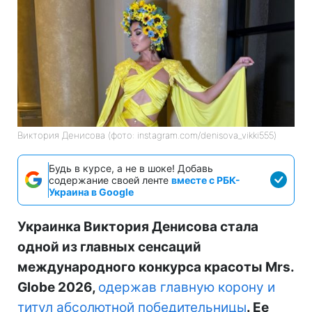
Виктория Денисова (фото: instagram.com/denisova_vikki555)
Будь в курсе, а не в шоке! Добавь
содержание своей ленте
вместе с РБК-
Украина в Google
Украинка Виктория Денисова стала
одной из главных сенсаций
международного конкурса красоты Mrs.
Globe 2026,
одержав главную корону и
титул абсолютной победительницы
. Ее