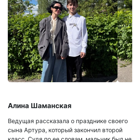
Саша Норова с детьми (фото: instagram.com/sasha_norova)
Алина Шаманская
Ведущая рассказала о празднике своего
сына Артура, который закончил второй
класс. Судя по ее словам, мальчик был не