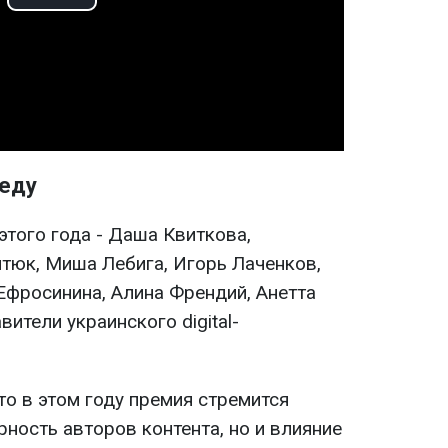
Play
Video
беду
этого года - Даша Квиткова,
итюк, Миша Лебига, Игорь Лаченков,
фросинина, Алина Френдий, Анетта
ители украинского digital-
о в этом году премия стремится
рность авторов контента, но и влияние