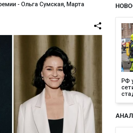
ремии - Ольга Сумская, Марта
НОВО
РФ 
сет
ста
АНАЛ