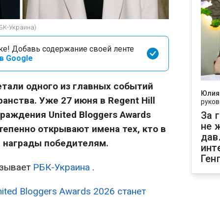
РБК-Украина)
оке! Добавь содержание своей ленте
в Google
тали одного из главных событий
Юлия
ранства. Уже 27 июня в Regent Hill
руков
раждения United Bloggers Awards
За 
не 
тепенно открывают имена тех, кто в
дав
ь награды победителям.
инт
Ген
азывает
РБК-Украина
.
nited Bloggers Awards 2026 станет