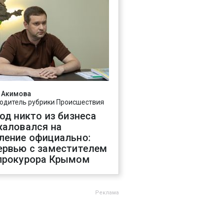
 Акимова
одитель рубрики Происшествия
год никто из бизнеса
жаловался на
ление официально:
ервью с заместителем
прокурора Крымом