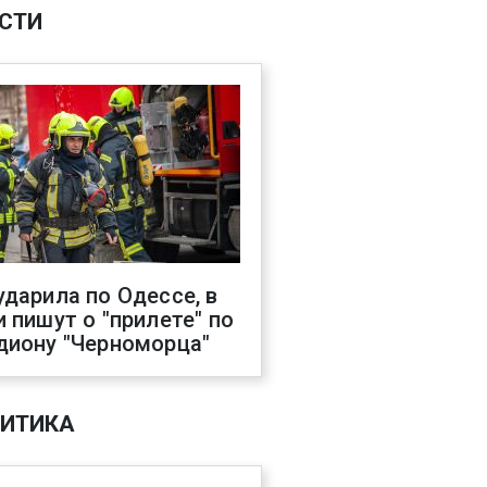
СТИ
ударила по Одессе, в
и пишут о "прилете" по
диону "Черноморца"
ИТИКА