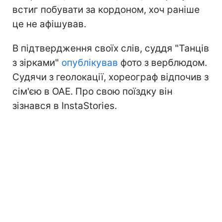
встиг побувати за кордоном, хоч раніше
це не афішував.
В підтвердження своїх слів, суддя "Танців
з зірками"
опублікував
фото з верблюдом.
Судячи з геолокації, хореограф відпочив з
сім'єю в ОАЕ. Про свою поїздку він
зізнався в InstaStories.