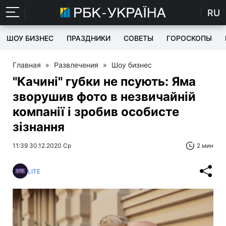
RU
ШОУ БИЗНЕС
ПРАЗДНИКИ
СОВЕТЫ
ГОРОСКОПЫ
Главная
»
Развлечения
»
Шоу бизнес
"Качині" губки не псують: Яма
зворушив фото в незвичайній
компанії і зробив особисте
зізнання
11:39 30.12.2020 Ср
2 мин
LITE