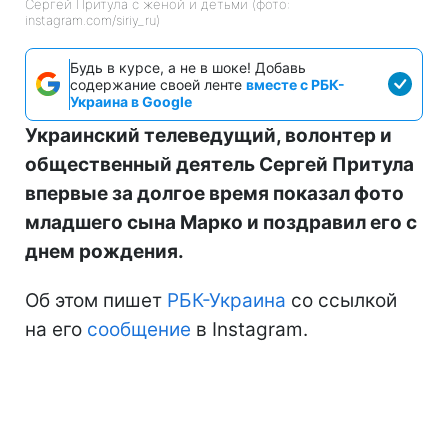
Сергей Притула с женой и детьми (фото:
instagram.com/siriy_ru)
Будь в курсе, а не в шоке! Добавь
содержание своей ленте
вместе с РБК-
Украина в Google
Украинский телеведущий, волонтер и
общественный деятель Сергей Притула
впервые за долгое время показал фото
младшего сына Марко и поздравил его с
днем рождения.
Об этом пишет
РБК-Украина
со ссылкой
на его
сообщение
в Instagram.