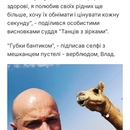
здорові, я полюбив своїх рідних ще
більше, хочу їх обнімати і цінувати кожну
секунду", - поділився особистими
висновками суддя "Танців з зірками".
"Губки бантиком", - підписав селфі з
мешканцем пустелі - верблюдом, Влад.