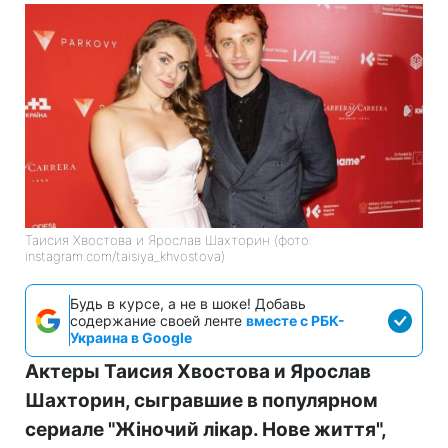
Таисия Хвостова и Ярослав Шахторин (фото:
instagram.com/taisiya_khvostova)
Будь в курсе, а не в шоке! Добавь
содержание своей ленте
вместе с РБК-
Украина в Google
Актеры Таисия Хвостова и Ярослав
Шахторин, сыгравшие в популярном
сериале "Жіночий лікар. Нове життя",