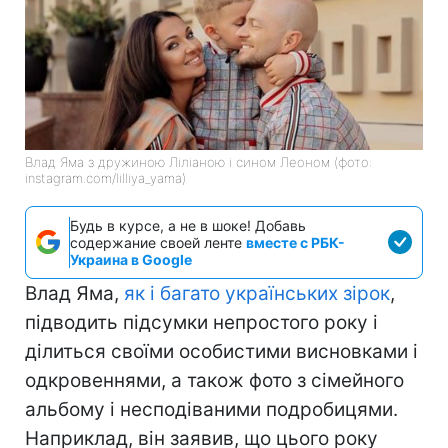
Влад Яма з дружиною Ліліаною і сином Леоном (фото:
instagram.com/lilliya_yama)
Будь в курсе, а не в шоке! Добавь
содержание своей ленте
вместе с РБК-
Украина в Google
Влад Яма,
як і багато українських зірок
,
підводить підсумки непростого року і
ділиться своїми особистими висновками і
одкровеннями, а також фото з сімейного
альбому і несподіваними подробицями.
Наприклад, він заявив, що цього року