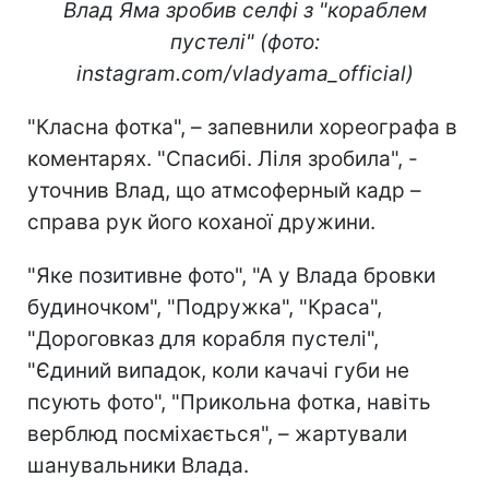
Влад Яма зробив селфі з "кораблем
пустелі" (фото:
instagram.com/vladyama_official)
"Класна фотка", – запевнили хореографа в
коментарях. "Спасибі. Ліля зробила", -
уточнив Влад, що атмсоферный кадр –
справа рук його коханої дружини.
"Яке позитивне фото", "А у Влада бровки
будиночком", "Подружка", "Краса",
"Дороговказ для корабля пустелі",
"Єдиний випадок, коли качачі губи не
псують фото", "Прикольна фотка, навіть
верблюд посміхається", – жартували
шанувальники Влада.