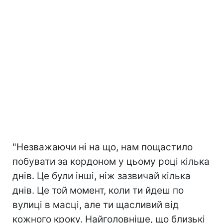
"Незважаючи ні на що, нам пощастило
побувати за кордоном у цьому році кілька
днів. Це були інші, ніж зазвичай кілька
днів. Це той момент, коли ти йдеш по
вулиці в масці, але ти щасливий від
кожного кроку. Найголовніше, що близькі