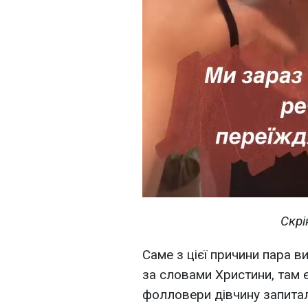
Скрі
Саме з цієї причини пара в
за словами Христини, там є
фолловери дівчину запита