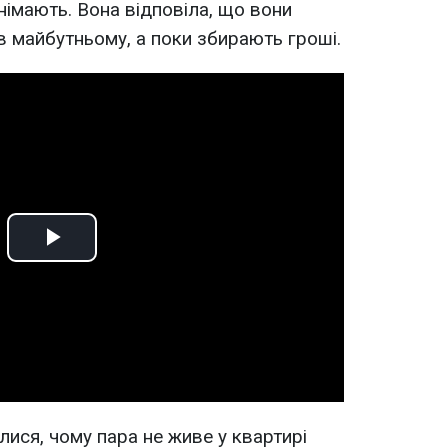
німають. Вона відповіла, що вони
в майбутньому, а поки збирають гроші.
Play
Video
лися, чому пара не живе у квартирі