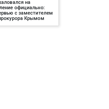
жаловался на
ление официально:
ервью с заместителем
прокурора Крымом