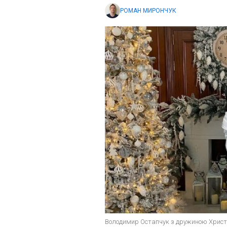
РОМАН МИРОНЧУК
Володимир Остапчук з дружиною Христин