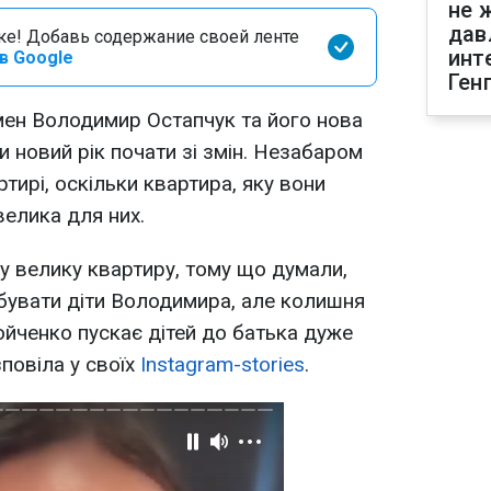
не 
дав
оке! Добавь содержание своей ленте
инт
в Google
Ген
мен Володимир Остапчук та його нова
 новий рік почати зі змін. Незабаром
ртирі, оскільки квартира, яку вони
елика для них.
у велику квартиру, тому що думали,
ебувати діти Володимира, але колишня
йченко пускає дітей до батька дуже
повіла у своїх
Instagram-stories
.