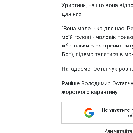
Христини, на що вона відпо
для них.
"Вона маленька для нас. Ре
моїй голові - чоловік привод
хіба тільки в екстрених си
Бог), підемо тулитися в мо
Нагадаємо, Остапчук розп
Раніше Володимир Остапч
жорсткого карантину.
Не упустите 
об
Или читайте