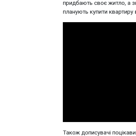
придбають своє житло, а з
планують купити квартиру 
Також дописувачі поцікави