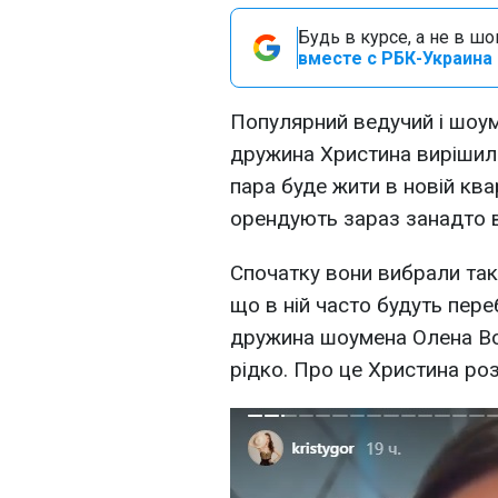
Будь в курсе, а не в ш
вместе с РБК-Украина 
Популярний ведучий і шоу
дружина Христина вирішили
пара буде жити в новій ква
орендують зараз занадто в
Спочатку вони вибрали так
що в ній часто будуть пер
дружина шоумена Олена Во
рідко. Про це Христина роз