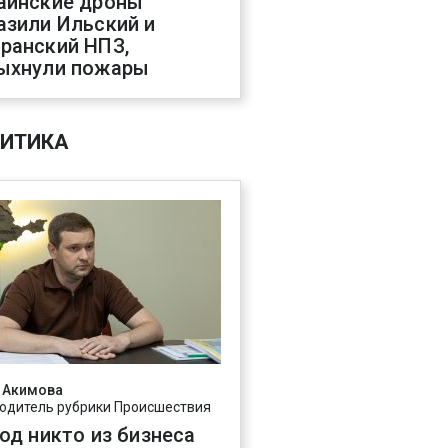
аинские дроны
азили Ильский и
ранский НПЗ,
ыхнули пожары
ИТИКА
 Акимова
одитель рубрики Происшествия
год никто из бизнеса