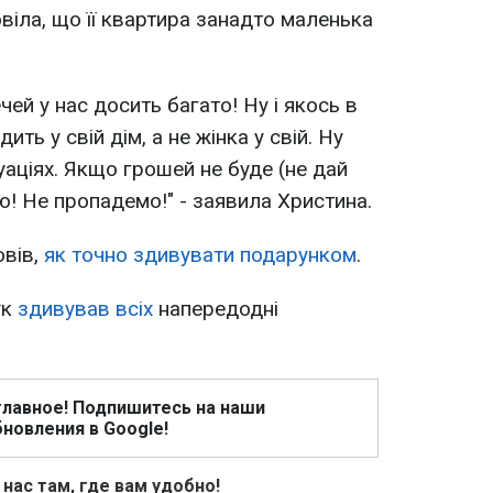
віла, що її квартира занадто маленька
чей у нас досить багато! Ну і якось в
ить у свій дім, а не жінка у свій. Ну
туаціях. Якщо грошей не буде (не дай
ю! Не пропадемо!" - заявила Христина.
овів,
як точно здивувати подарунком
.
ук
здивував всіх
напередодні
главное! Подпишитесь на наши
новления в Google!
 нас там, где вам удобно!