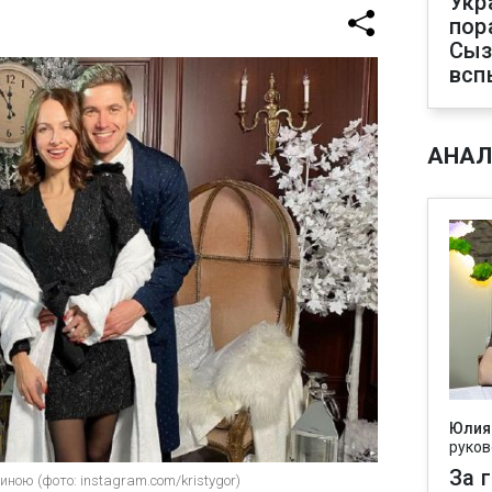
Укр
пор
Сыз
всп
АНАЛ
Юлия
руков
За 
ою (фото: instagram.com/kristygor)