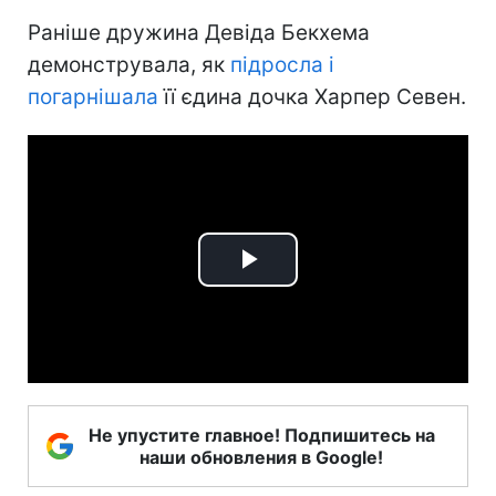
Раніше дружина Девіда Бекхема
демонструвала, як
підросла і
погарнішала
її єдина дочка Харпер Севен.
Play
Video
Не упустите главное! Подпишитесь на
наши обновления в Google!