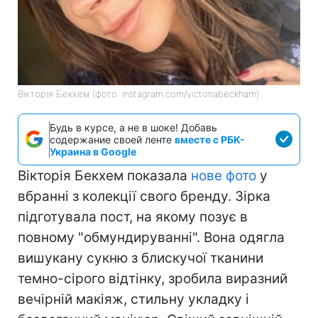
Вікторія Бекхем (фото: instagram.com/victoriabeckham)
Будь в курсе, а не в шоке! Добавь
содержание своей ленте
вместе с РБК-
Украина в Google
Вікторія Бекхем показала
нове фото
у
вбранні з колекції свого бренду. Зірка
підготувала пост, на якому позує в
повному "обмундируванні". Вона одягла
вишукану сукню з блискучої тканини
темно-сірого відтінку, зробила виразний
вечірній макіяж, стильну укладку і