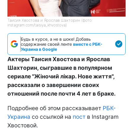
Таисия Хвостова и Ярослав Шахторин (фото:
instagram.com/taisiya_khvostova)
Будь в курсе, а не в шоке! Добавь
содержание своей ленте
вместе с РБК-
Украина в Google
Актеры Таисия Хвостова и Ярослав
Шахторин, сыгравшие в популярном
сериале "Жіночий лікар. Нове життя",
рассказали о завершении своих
отношений после почти 4 лет в браке.
Подробнее об этом рассказывает
РБК-
Украина
со ссылкой на
пост
в Instagram
Хвостовой.