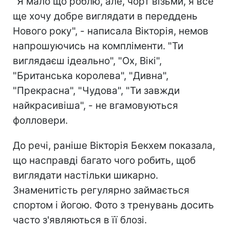
"Я мало що роблю, але, чорт візьми, я все
ще хочу добре виглядати в переддень
Нового року", - написала Вікторія, немов
напрошуючись на компліменти. "Ти
виглядаєш ідеально", "Ох, Вікі",
"Британська королева", "Дивна",
"Прекрасна", "Чудова", "Ти завжди
найкрасивіша", - не вгамовуються
фолловери.
До речі, раніше Вікторія Бекхем показала,
що насправді багато чого робить, щоб
виглядати настільки шикарно.
Знаменитість регулярно займається
спортом і йогою. Фото з тренувань досить
часто з'являються в її блозі.