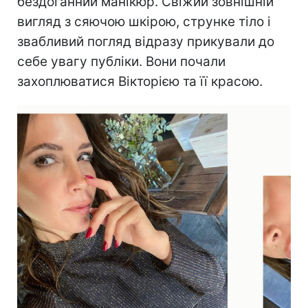
бездоганний манікюр. Свіжий зовнішній
вигляд з сяючою шкірою, струнке тіло і
звабливий погляд відразу прикували до
себе увагу публіки. Вони почали
захоплюватися Вікторією та її красою.