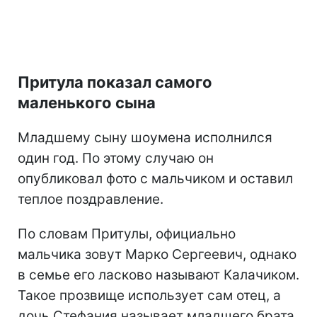
Притула показал самого
маленького сына
Младшему сыну шоумена исполнился
один год. По этому случаю он
опубликовал фото с мальчиком и оставил
теплое поздравление.
По словам Притулы, официально
мальчика зовут Марко Сергеевич, однако
в семье его ласково называют Калачиком.
Такое прозвище использует сам отец, а
дочь Стефания называет младшего брата