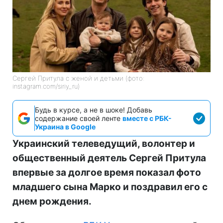
Сергей Притула с женой и детьми (фото:
instagram.com/siriy_ru)
Будь в курсе, а не в шоке! Добавь
содержание своей ленте
вместе с РБК-
Украина в Google
Украинский телеведущий, волонтер и
общественный деятель Сергей Притула
впервые за долгое время показал фото
младшего сына Марко и поздравил его с
днем рождения.