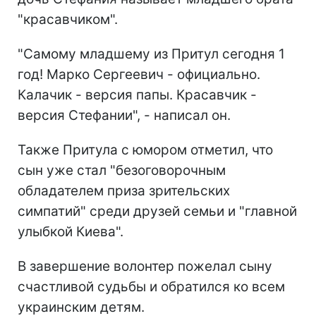
"красавчиком".
"Самому младшему из Притул сегодня 1
год! Марко Сергеевич - официально.
Калачик - версия папы. Красавчик -
версия Стефании", - написал он.
Также Притула с юмором отметил, что
сын уже стал "безоговорочным
обладателем приза зрительских
симпатий" среди друзей семьи и "главной
улыбкой Киева".
В завершение волонтер пожелал сыну
счастливой судьбы и обратился ко всем
украинским детям.