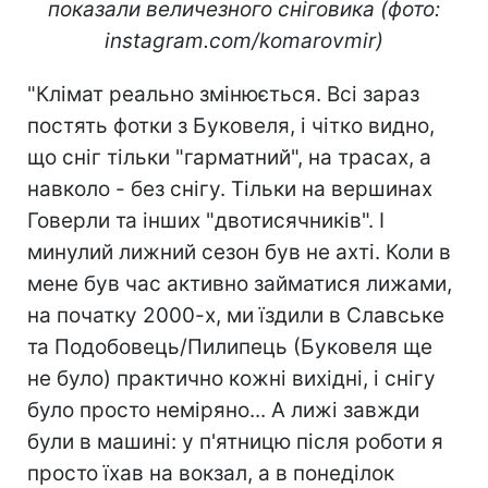
показали величезного сніговика (фото:
instagram.com/komarovmir)
"Клімат реально змінюється. Всі зараз
постять фотки з Буковеля, і чітко видно,
що сніг тільки "гарматний", на трасах, а
навколо - без снігу. Тільки на вершинах
Говерли та інших "двотисячників". І
минулий лижний сезон був не ахті. Коли в
мене був час активно займатися лижами,
на початку 2000-х, ми їздили в Славське
та Подобовець/Пилипець (Буковеля ще
не було) практично кожні вихідні, і снігу
було просто неміряно... А лижі завжди
були в машині: у п'ятницю після роботи я
просто їхав на вокзал, а в понеділок