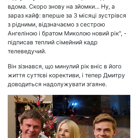
вдома. Скоро знову на зйомки... Ну, а
зараз кайф: вперше за 3 місяці зустрівся
з рідними, відзначаємо з сестрою
Ангеліною і братом Миколою новий рік", -
підписав теплий сімейний кадр
телеведучий.
Він зізнався, що минулий рік вніс в його
життя суттєві корективи, і тепер Дмитру
доводиться надолужувати згаяне.