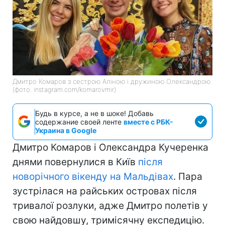
Дмитро Комаров з сестрою Аліною і дружиною Олександрою
(фото: instagram.com/komarovmir)
Будь в курсе, а не в шоке! Добавь
содержание своей ленте
вместе с РБК-
Украина в Google
Дмитро Комаров і Олександра Кучеренка
днями повернулися в Київ
після
новорічного вікенду на Мальдівах
. Пара
зустрілася на райських островах після
тривалої розлуки, адже Дмитро полетів у
свою найдовшу, тримісячну експедицію.