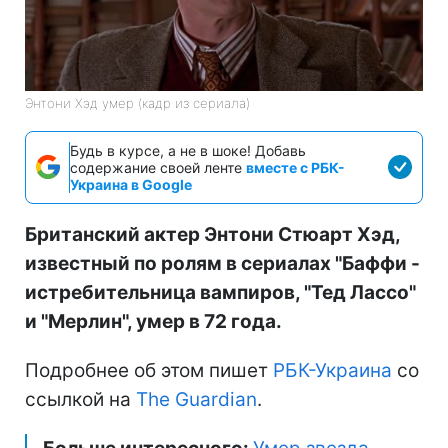
Энтони Хэд умер (кадр из сериала)
Будь в курсе, а не в шоке! Добавь
содержание своей ленте
вместе с РБК-
Украина в Google
Британский актер Энтони Стюарт Хэд,
известный по ролям в сериалах "Баффи -
истребительница вампиров, "Тед Лассо"
и "Мерлин", умер в 72 года.
Подробнее об этом пишет
РБК-Украина
со
ссылкой на
The Guardian
.