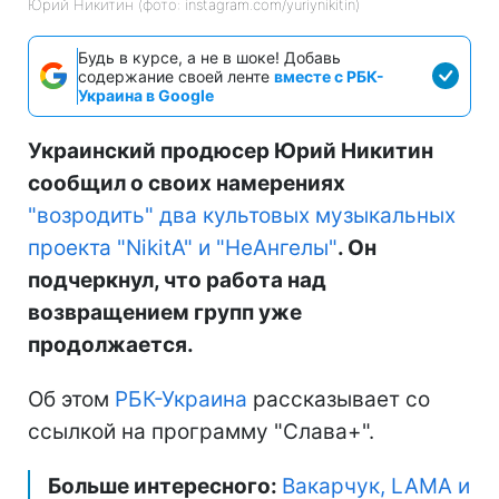
Юрий Никитин (фото: instagram.com/yuriynikitin)
Будь в курсе, а не в шоке! Добавь
содержание своей ленте
вместе с РБК-
Украина в Google
Украинский продюсер Юрий Никитин
сообщил о своих намерениях
"возродить" два культовых музыкальных
проекта "NikitA" и "НеАнгелы"
. Он
подчеркнул, что работа над
возвращением групп уже
продолжается.
Об этом
РБК-Украина
рассказывает со
ссылкой на программу "Слава+".
Больше интересного:
Вакарчук, LAMA и