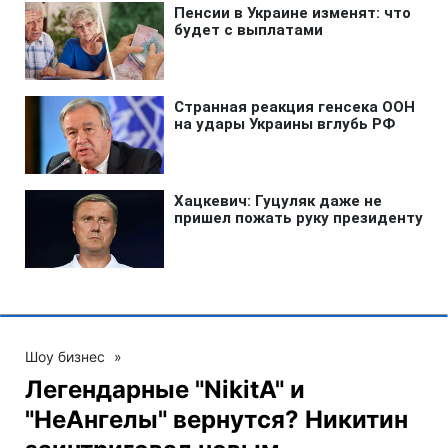
Шоу бизнес
»
Легендарные "NikitA" и
"НеАнгелы" вернутся? Никитин