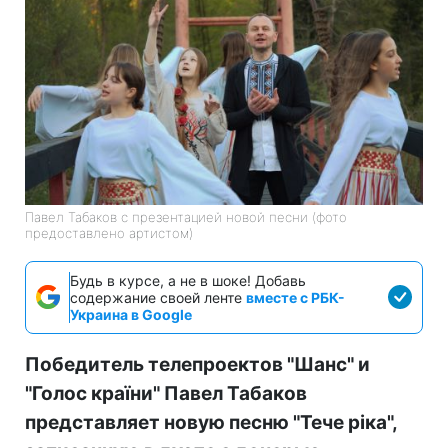
Павел Табаков с презентацией новой песни (фото
предоставлено артистом)
Будь в курсе, а не в шоке! Добавь
содержание своей ленте
вместе с РБК-
Украина в Google
Победитель телепроектов "Шанс" и
"Голос країни" Павел Табаков
представляет новую песню "Тече ріка",