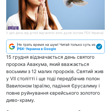
У цей день від дітей відганяли злих духів (колаж РБК-Україна)
Не трать время на шум! Читай только суть из
РБК-Украина в Google
15 грудня відзначається день святого
пророка Авакума, який вважається
восьмим з 12 малих пророків. Святий жив
у VII столітті і ще тоді передбачив полон
Вавилоном Ізраїлю, падіння Єрусалиму і
повне руйнування єврейського золотого
диво-храму.