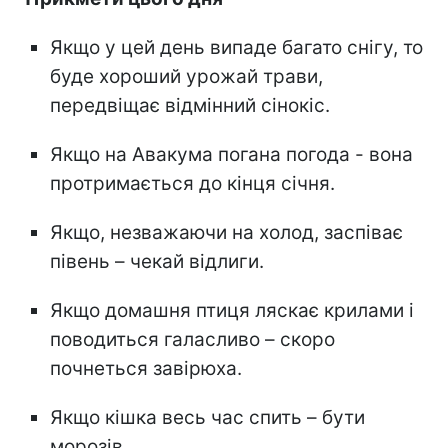
Якщо у цей день випаде багато снігу, то
буде хороший урожай трави,
передвіщає відмінний сінокіс.
Якщо на Авакума погана погода - вона
протримається до кінця січня.
Якщо, незважаючи на холод, заспіває
півень – чекай відлиги.
Якщо домашня птиця ляскає крилами і
поводиться галасливо – скоро
почнеться завірюха.
Якщо кішка весь час спить – бути
морозів.