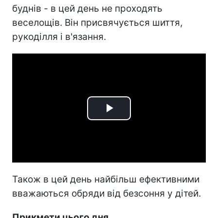
буднів - в цей день не проходять
веселощів. Він присвячується шиття,
рукоділля і в'язання.
Play
Video
Також в цей день найбільш ефективними
вважаються обряди від безсоння у дітей.
Прикмети цього дня