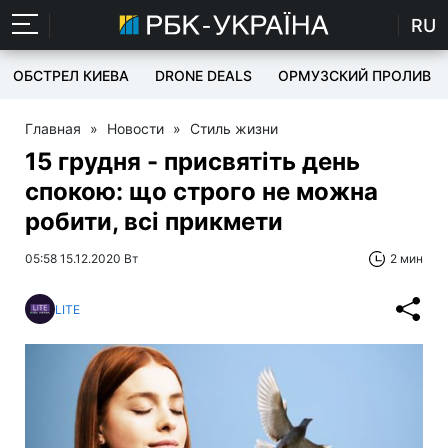
RU
ОБСТРЕЛ КИЕВА
DRONE DEALS
ОРМУЗСКИЙ ПРОЛИВ
Главная
»
Новости
»
Стиль жизни
15 грудня - присвятіть день
спокою: що строго не можна
робити, всі прикмети
05:58 15.12.2020 Вт
2 мин
LITE