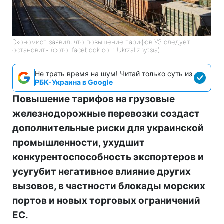
Экономист заявил, что повышение тарифов УЗ следует
остановить (фото: facebook com Ukrzaliznytsia)
Не трать время на шум! Читай только суть из
РБК-Украина в Google
Повышение тарифов на грузовые
железнодорожные перевозки создаст
дополнительные риски для украинской
промышленности, ухудшит
конкурентоспособность экспортеров и
усугубит негативное влияние других
вызовов, в частности блокады морских
портов и новых торговых ограничений
ЕС.