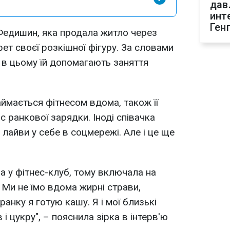
дав
инт
Ген
Федишин, яка продала житло через
ет своєї розкішної фігуру. За словами
, в цьому їй допомагають заняття
ймається фітнесом вдома, також її
с ранкової зарядки. Іноді співачка
 лайви у себе в соцмережі. Але і це ще
а у фітнес-клуб, тому включала на
 Ми не їмо вдома жирні страви,
 ранку я готую кашу. Я і мої близькі
і цукру", – пояснила зірка в інтерв'ю