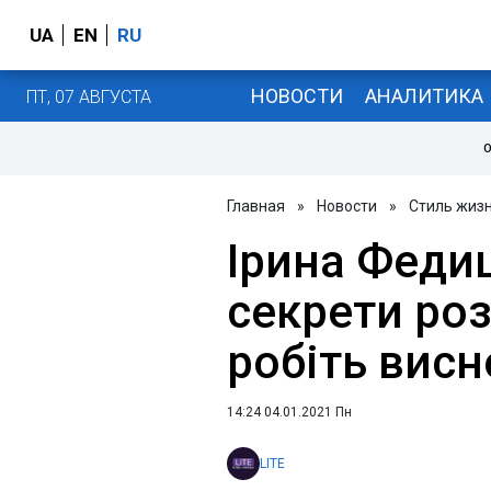
UA
EN
RU
НОВОСТИ
АНАЛИТИКА
ПТ, 07 АВГУСТА
О
Главная
»
Новости
»
Стиль жиз
Ірина Феди
секрети роз
робіть вис
14:24 04.01.2021 Пн
LITE