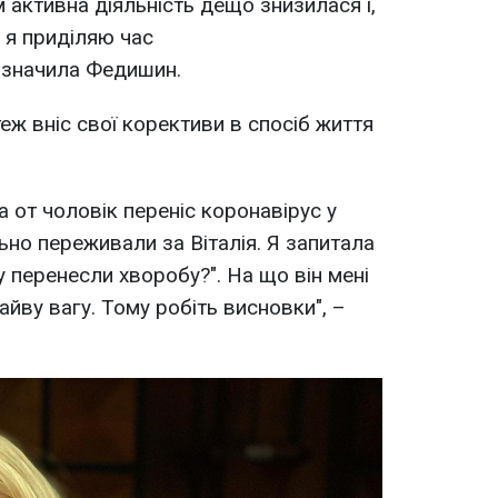
м активна діяльність дещо знизилася і,
 я приділяю час
азначила Федишин.
еж вніс свої корективи в спосіб життя
а от чоловік переніс коронавірус у
ьно переживали за Віталія. Я запитала
у перенесли хворобу?". На що він мені
айву вагу. Тому робіть висновки", –