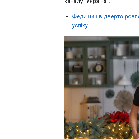
каналу "Україна".
Федишин відверто розпов
успіху