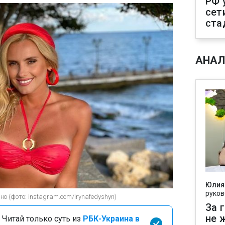
РФ 
сет
ста
АНАЛ
Юлия
руков
о (фото: instagram.com/irynafedyshyn)
За 
не 
 Читай только суть из
РБК-Украина в