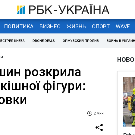
ПОЛИТИКА
БИЗНЕС
ЖИЗНЬ
СПОРТ
WAVE
БСТРЕЛ КИЕВА
DRONE DEALS
ОРМУЗСКИЙ ПРОЛИВ
ВОЙНА В УКРАИ
ни
НОВО
шин розкрила
кішної фігури:
новки
2 мин