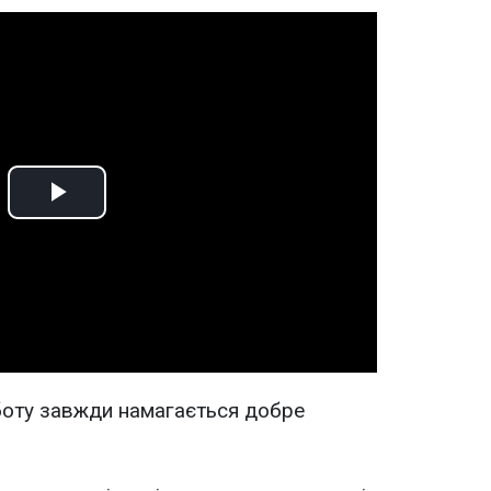
Play
Video
боту завжди намагається добре