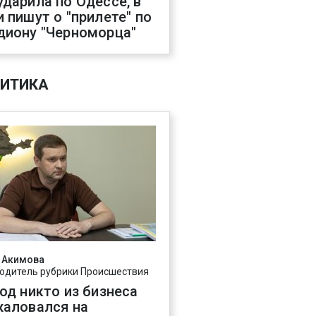
ударила по Одессе, в
и пишут о "прилете" по
диону "Черноморца"
ИТИКА
 Акимова
одитель рубрики Происшествия
год никто из бизнеса
жаловался на