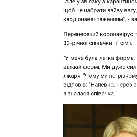
"Але у зв'язку з карантино
щоб не набрати зайву вагу,
кардіонавантаженням", - з
Перенесений коронавірус т
33-річної співачки і її сім'ї.
"У мене була легка форма, 
важкій формі. Ми дуже сил
лікаря: "Чому ми по-різном
відповів: "Напевно, через з
зізналася співачка.