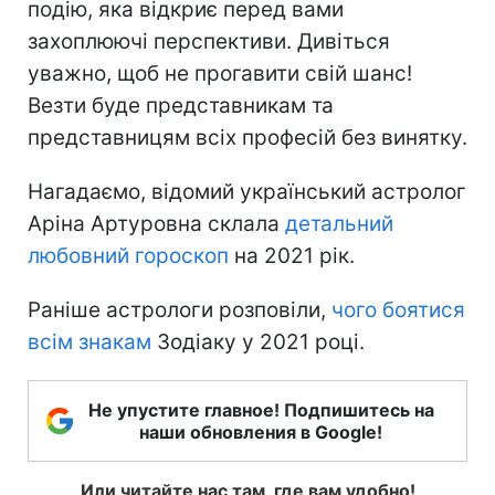
подію, яка відкриє перед вами
захоплюючі перспективи. Дивіться
уважно, щоб не прогавити свій шанс!
Везти буде представникам та
представницям всіх професій без винятку.
Нагадаємо, відомий український астролог
Аріна Артуровна склала
детальний
любовний гороскоп
на 2021 рік.
Раніше астрологи розповіли,
чого боятися
всім знакам
Зодіаку у 2021 році.
Не упустите главное! Подпишитесь на
наши обновления в Google!
Или читайте нас там, где вам удобно!