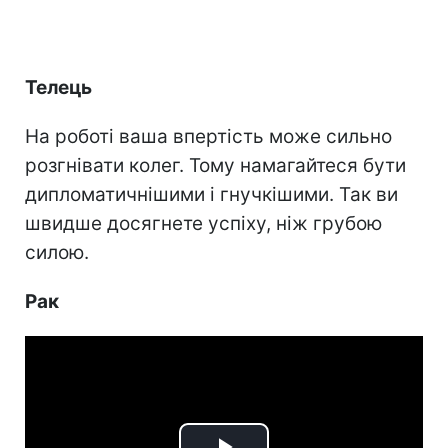
Телець
На роботі ваша впертість може сильно
розгнівати колег. Тому намагайтеся бути
дипломатичнішими і гнучкішими. Так ви
швидше досягнете успіху, ніж грубою
силою.
Рак