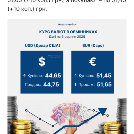
51,65 (+10 коп.) грн., а покупают – по 51,45
(+10 коп.) грн.