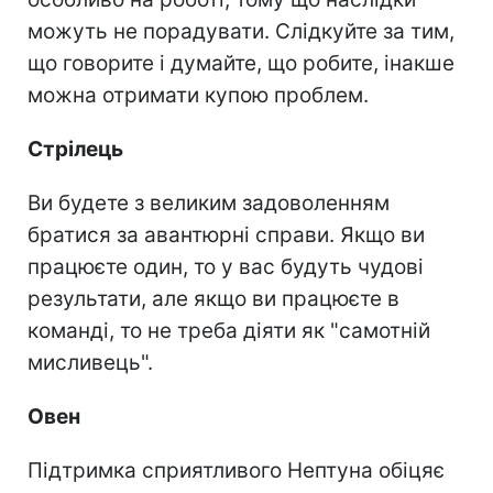
можуть не порадувати. Слідкуйте за тим,
що говорите і думайте, що робите, інакше
можна отримати купою проблем.
Стрілець
Ви будете з великим задоволенням
братися за авантюрні справи. Якщо ви
працюєте один, то у вас будуть чудові
результати, але якщо ви працюєте в
команді, то не треба діяти як "самотній
мисливець".
Овен
Підтримка сприятливого Нептуна обіцяє