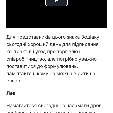
Play
Video
Для представників цього знака Зодіаку
сьогодні хороший день для підписання
контрактів і угод про торгівлю і
співробітництво, але потрібно уважно
поставитися до формулювань. І
пам'ятайте нікому не можна вірити на
слово.
Лев
Намагайтеся сьогодні не наламати дров,
особливо на роботі, тому що наслідки