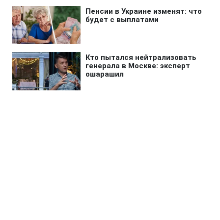
Главная
»
Новости
»
В мире
Трамп заявил о подготовке
США к самой масштабной атаке
со времен Второй мировой
войны
10:22 06.08.2026 Чт
2 мин