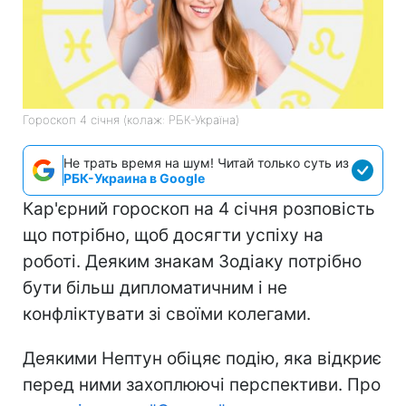
Гороскоп 4 січня (колаж: РБК-Україна)
Не трать время на шум! Читай только суть из
РБК-Украина в Google
Кар'єрний гороскоп на 4 січня розповість
що потрібно, щоб досягти успіху на
роботі. Деяким знакам Зодіаку потрібно
бути більш дипломатичним і не
конфліктувати зі своїми колегами.
Деякими Нептун обіцяє подію, яка відкриє
перед ними захоплюючі перспективи. Про