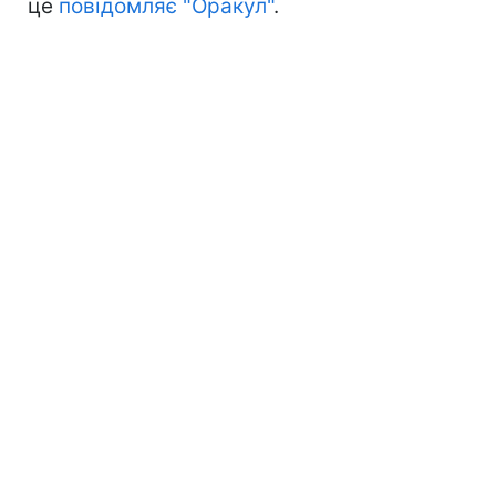
це
повідомляє "Оракул"
.