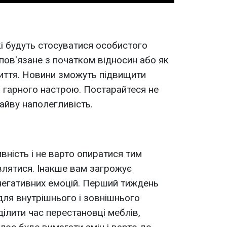
кі будуть стосуватися особистого
пов'язане з початком відносин або як
иття. Новини зможуть підвищити
и гарного настрою. Постарайтеся не
айву наполегливість.
вність і не варто опиратися тим
являтися. Інакше вам загрожує
негативних емоцій. Перший тиждень
для внутрішнього і зовнішнього
ілити час перестановці меблів,