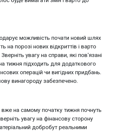
лос буде вимагати змін і варто до
 подарує можливість почати новий шлях
ять на порозі нових відкриттів і варто
. Зверніть увагу на справи, які пов'язані
на тижня підходить для додаткового
нсових операцій чи вигідних придбань.
шову винагороду забезпечено.
кі вже на самому початку тижня почнуть
Зверніть увагу на фінансову сторону
матеріальний добробут реальними