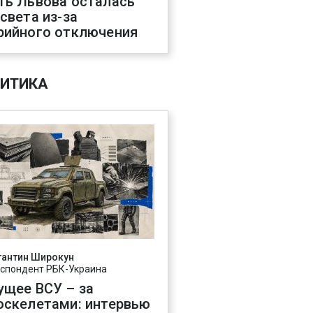
ть Львова осталась
 света из-за
рийного отключения
ИТИКА
тантин Широкун
спондент РБК-Украина
ущее ВСУ – за
оскелетами: интервью