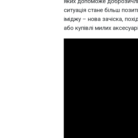
яких допоможе доброзичлив
ситуація стане більш позит
іміджу – нова зачіска, пох
або купівлі милих аксесуарі