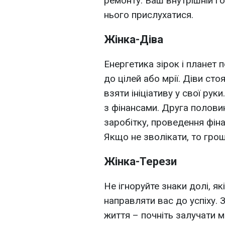
ремонту. Ваш внутрішній го
нього прислухатися.
Жінка-Діва
Енергетика зірок і планет
до цілей або мрії. Діви сто
взяти ініціативу у свої руки
з фінансами. Друга полови
заробітку, проведення фіна
Якщо не зволікати, то гро
Жінка-Терези
Не ігноруйте знаки долі, я
направляти вас до успіху. 
життя – почніть залучати 