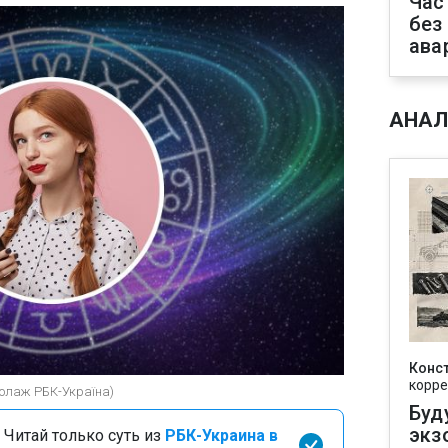
Час
без
ава
АНАЛ
Конс
корре
(Колаж РБК-Україна)
Буд
экз
 Читай только суть из
РБК-Украина в