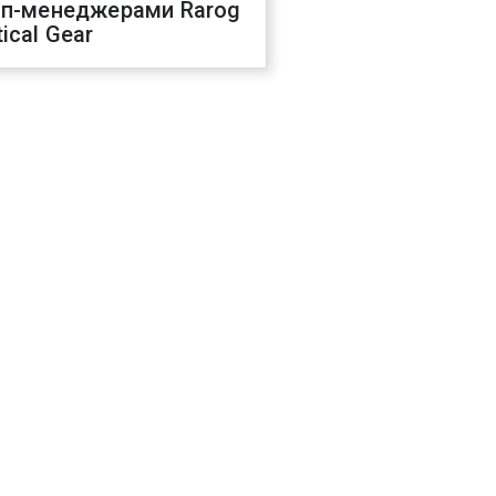
оп-менеджерами Rarog
ical Gear