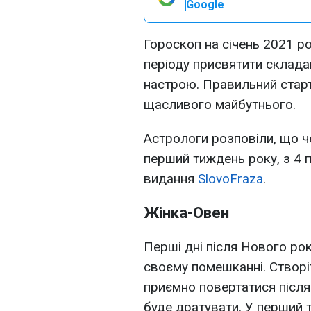
Google
Гороскоп на січень 2021 р
періоду присвятити складан
настрою. Правильний стар
щасливого майбутнього.
Астрологи розповіли, що че
перший тиждень року, з 4 п
видання
SlovoFraza
.
Жінка-Овен
Перші дні після Нового рок
своєму помешканні. Створі
приємно повертатися після
буде дратувати. У перший 