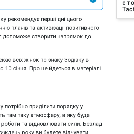
с т
Tact
оку рекомендує перші дні цього
ню планів та активізації позитивного
т допоможе створити напрямок до
кає всіх жінок по знаку Зодіаку в
о 10 січня. Про це йдеться в матеріалі
у потрібно приділити порядку у
ть там таку атмосферу, в яку буде
 роботи та відновлювати сили. Безлад
тиждень року ви будете відчувати