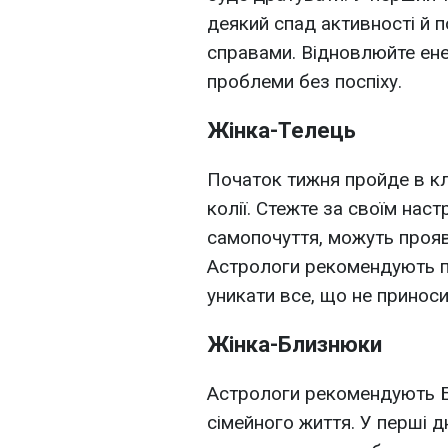
деякий спад активності й 
справами. Відновлюйте ене
проблеми без поспіху.
Жінка-Телець
Початок тижня пройде в кл
колії. Стежте за своїм нас
самопочуття, можуть прояв
Астрологи рекомендують п
уникати все, що не приноси
Жінка-Близнюки
Астрологи рекомендують Б
сімейного життя. У перші д