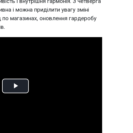
ість і внутрішня гармонія. З четверга
ивна і можна приділити увагу зміні
ід по магазинах, оновлення гардеробу
в.
Play
Video