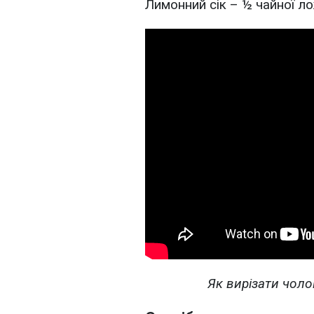
Лимонний сік – ½ чайної л
Як вирізати чоло