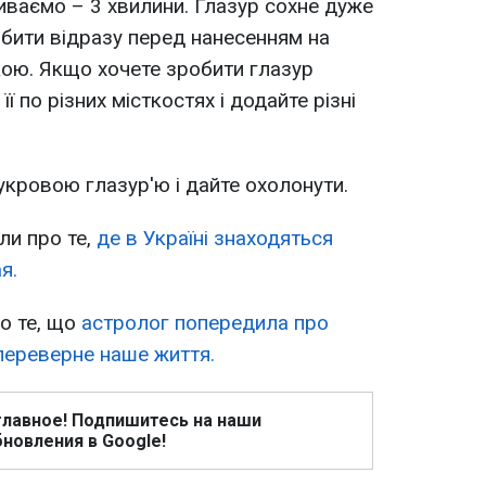
иваємо – 3 хвилини. Глазур сохне дуже
обити відразу перед нанесенням на
вкою. Якщо хочете зробити глазур
її по різних місткостях і додайте різні
укровою глазур'ю і дайте охолонути.
ли про те,
де в Україні знаходяться
я.
о те, що
астролог попередила про
 переверне наше життя.
главное! Подпишитесь на наши
новления в Google!