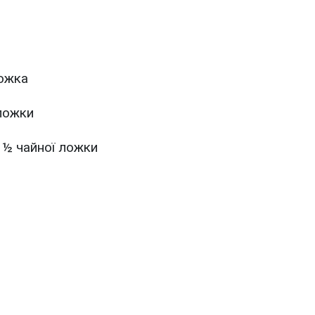
ложка
ложки
 ½ чайної ложки