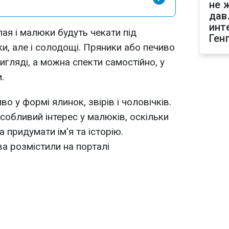
не 
дав
инт
я і малюки будуть чекати під
Ген
и, але і солодощі. Пряники або печиво
гляді, а можна спекти самостійно, у
.
о у формі ялинок, звірів і чоловічків.
собливий інтерес у малюків, оскільки
придумати ім'я та історію.
а розмістили на порталі
м