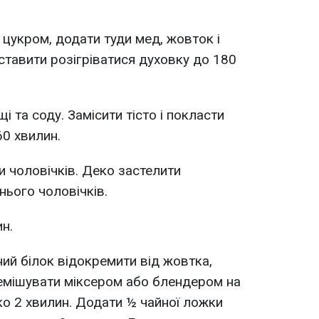
 цукром, додати туди мед, жовток і
тавити розігріватися духовку до 180
і та соду. Замісити тісто і покласти
60 хвилин.
ти чоловічків. Деко застелити
нього чоловічків.
ин.
ний білок відокремити від жовтка,
ремішувати міксером або блендером на
ко 2 хвилин. Додати ½ чайної ложки