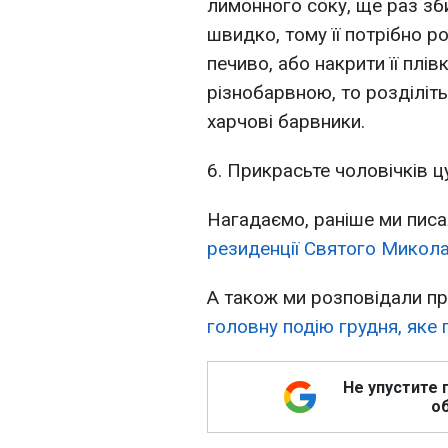
лимонного соку, ще раз зб
швидко, тому її потрібно р
печиво, або накрити її плі
різнобарвною, то розділіть 
харчові барвники.
6. Прикрасьте чоловічків ц
Нагадаємо, раніше ми писа
резиденції Святого Микола
А також ми розповідали пр
головну подію грудня, яке
Не упустите 
об