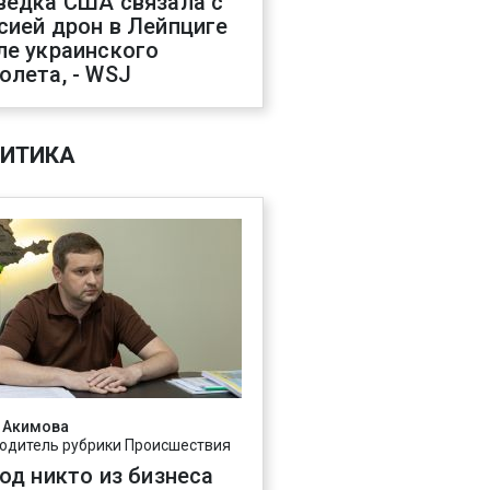
ведка США связала с
сией дрон в Лейпциге
ле украинского
олета, - WSJ
ИТИКА
 Акимова
одитель рубрики Происшествия
год никто из бизнеса