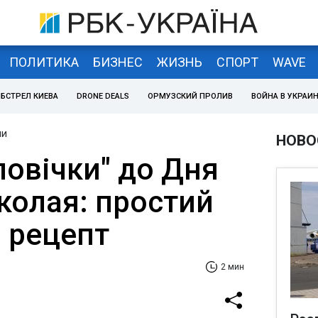
ПОЛИТИКА
БИЗНЕС
ЖИЗНЬ
СПОРТ
WAVE
БСТРЕЛ КИЕВА
DRONE DEALS
ОРМУЗСКИЙ ПРОЛИВ
ВОЙНА В УКРАИ
ни
НОВО
ловічки" до Дня
колая: простий
 рецепт
2 мин