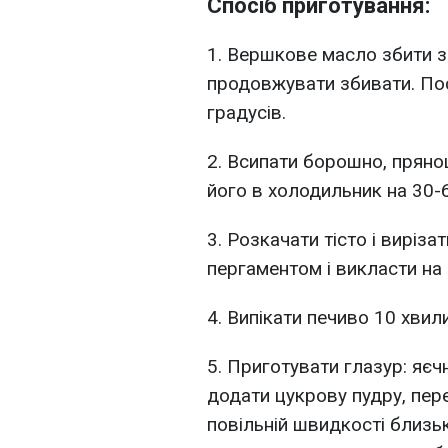
Спосіб приготування:
1. Вершкове масло збити з
продовжувати збивати. Пос
градусів.
2. Всипати борошно, прянощ
його в холодильник на 30-
3. Розкачати тісто і виріза
пергаментом і викласти на 
4. Випікати печиво 10 хвил
5. Приготувати глазур: яєч
додати цукрову пудру, пе
повільній швидкості близь