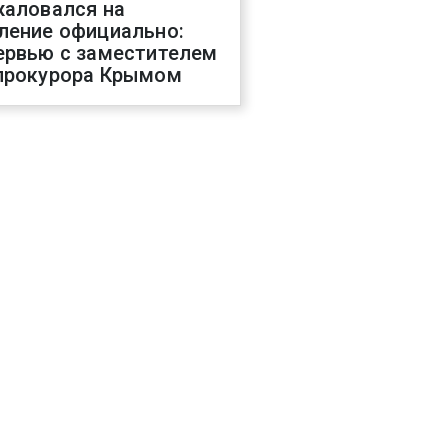
жаловался на
ление официально:
ервью с заместителем
прокурора Крымом