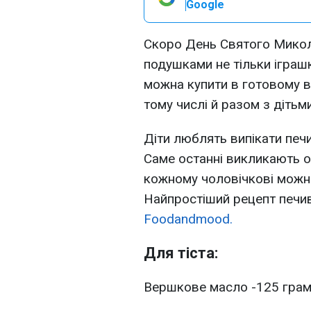
Google
Скоро День Святого Микола
подушками не тільки іграшк
можна купити в готовому ви
тому числі й разом з дітьми
Діти люблять випікати печив
Саме останні викликають о
кожному чоловічкові можна 
Найпростіший рецепт печив
Foodandmood.
Для тіста:
Вершкове масло -125 гра