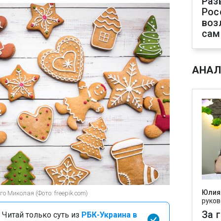
Раз
Рос
воз
сам
АНАЛ
Юлия
о Миколая (Фото: freepik.com)
руков
За 
 Читай только суть из
РБК-Украина в