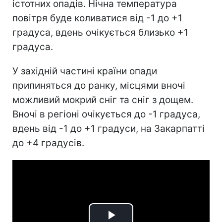
істотних опадів. Нічна температура
повітря буде коливатися від -1 до +1
градуса, вдень очікується близько +1
градуса.
У західній частині країни опади
припиняться до ранку, місцями вночі
можливий мокрий сніг та сніг з дощем.
Вночі в регіоні очікується до -1 градуса,
вдень від -1 до +1 градуси, на Закарпатті
до +4 градусів.