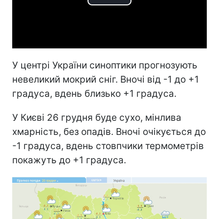
Play
Video
У центрі України синоптики прогнозують
невеликий мокрий сніг. Вночі від -1 до +1
градуса, вдень близько +1 градуса.
У Києві 26 грудня буде сухо, мінлива
хмарність, без опадів. Вночі очікується до
-1 градуса, вдень стовпчики термометрів
покажуть до +1 градуса.