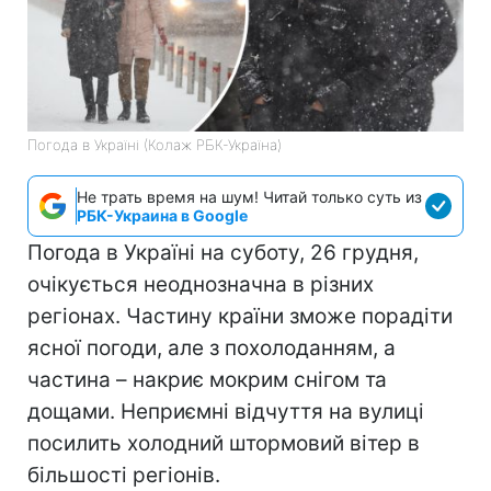
Погода в Україні (Колаж РБК-Україна)
Не трать время на шум! Читай только суть из
РБК-Украина в Google
Погода в Україні на суботу, 26 грудня,
очікується неоднозначна в різних
регіонах. Частину країни зможе порадіти
ясної погоди, але з похолоданням, а
частина – накриє мокрим снігом та
дощами. Неприємні відчуття на вулиці
посилить холодний штормовий вітер в
більшості регіонів.