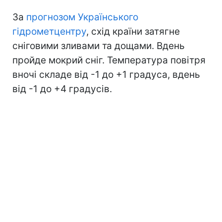
За
прогнозом Українського
гідрометцентру
, схід країни затягне
сніговими зливами та дощами. Вдень
пройде мокрий сніг. Температура повітря
вночі складе від -1 до +1 градуса, вдень
від -1 до +4 градусів.