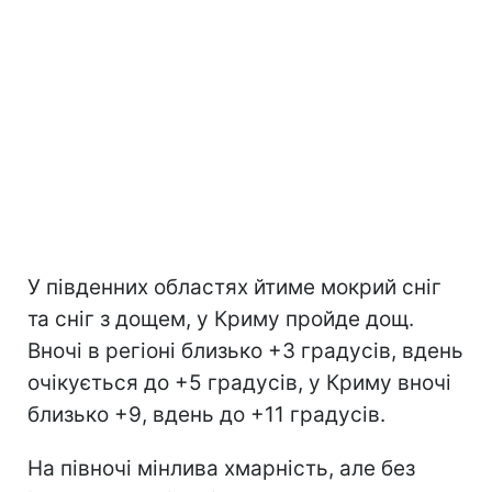
У південних областях йтиме мокрий сніг
та сніг з дощем, у Криму пройде дощ.
Вночі в регіоні близько +3 градусів, вдень
очікується до +5 градусів, у Криму вночі
близько +9, вдень до +11 градусів.
На півночі мінлива хмарність, але без