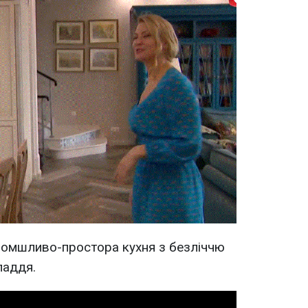
ломшливо-простора кухня з безліччю
ладдя.