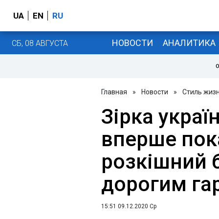
UA
EN
RU
НОВОСТИ
АНАЛИТИКА
СБ, 08 АВГУСТА
О
Главная
»
Новости
»
Стиль жиз
Зірка украї
вперше пок
розкішний 
дорогим га
15:51 09.12.2020 Ср