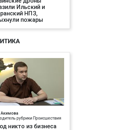
аинские дроны
азили Ильский и
ранский НПЗ,
ыхнули пожары
ИТИКА
 Акимова
одитель рубрики Происшествия
год никто из бизнеса