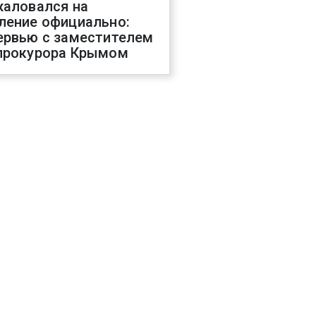
жаловался на
ление официально:
ервью с заместителем
прокурора Крымом