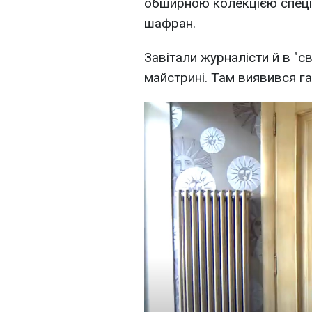
обширною колекцією спецій.
шафран.
Завітали журналісти й в "с
майстрині. Там виявився г