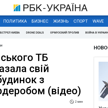
ПОЛИТИКА
БИЗНЕС
ЖИЗНЬ
СПОРТ
WAVE
БСТРЕЛ КИЕВА
DRONE DEALS
ОРМУЗСКИЙ ПРОЛИВ
ВОЙНА В УКРАИ
ни
НОВО
нського ТБ
азала свій
будинок з
рдеробом (відео)
2 мин