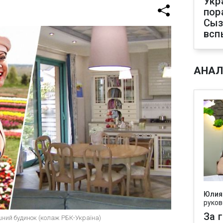
Укр
пор
Сыз
всп
АНАЛ
Юлия
руков
За 
шний будинок (колаж РБК-Україна)