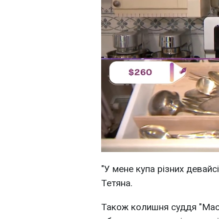
"У мене купа різних девайсі
Тетяна.
Також колишня суддя "Ма