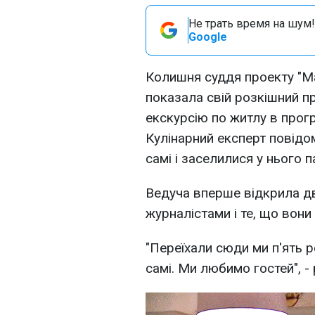
Не трать время на шум!
Google
Колишня суддя проекту "М
показала свій розкішний п
екскурсію по житлу в прогр
Кулінарний експерт повідо
самі і заселилися у нього п
Ведуча вперше відкрила дв
журналістами і те, що вони
"Переїхали сюди ми п'ять р
самі. Ми любимо гостей", -