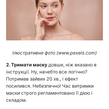
⠀
Ілюстративне фото (www.pexels.com)
2. Тримати маску
довше, ніж вказано в
інструкції. Ну, начебто все логічно?
Потримав зайвих 20 хв., і ефект
посилився. Небезпечно! Час витримки
маски строго регламентовано її дією і
складом.
⠀