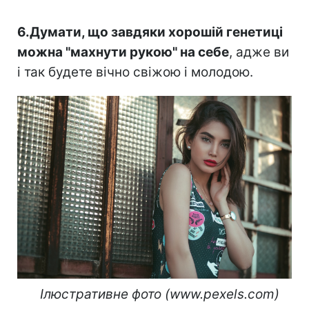
⠀
6.Думати, що завдяки хорошій генетиці
можна "махнути рукою" на себе
, адже ви
і так будете вічно свіжою і молодою.
⠀Ілюстративне фото (www.pexels.com)