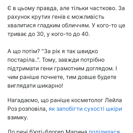
Є в цьому правда, але тільки частково. За
рахунок крутих генів є можливість
хвалитися гладким обличчям. У кого-то це
триває до 30, у кого-то до 40.
⠀
А що потім? "За рік я так швидко
постаріла..". Тому, завжди потрібно
підтримати гени грамотним доглядом. І
чим раніше почнете, тим довше будете
виглядати шикарно!
Нагадаємо, що раніше косметолог Лейла
Роз розповіла,
як запобігти сухості шкіри
взимку.
До речі б'юті-блогер Марина
поділилася