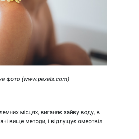
е фото (www.pexels.com)
емних місцях, виганяє зайву воду, в
вані вище методи, і відлущує омертвілі