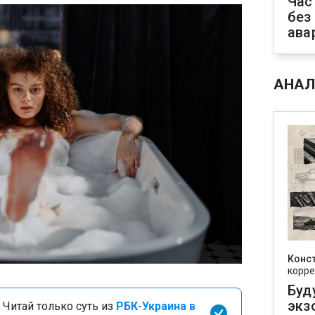
Час
без
ава
АНАЛ
Конс
корре
Буд
экз
 Читай только суть из
РБК-Украина в