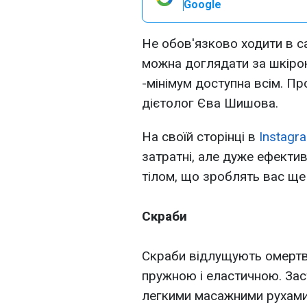
Google
Не обов'язково ходити в с
можна доглядати за шкіро
-мінімум доступна всім. Пр
дієтолог Єва Шишова.
На своїй сторінці в
Instagr
затратні, але дуже ефекти
тілом, що зроблять вас ще
⠀
Скраби
⠀
Скраби відлущують омертвіл
пружною і еластичною. Заст
легкими масажними рухами