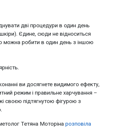
днувати дві процедури в один день
шкіри). Єдине, сюди не відноситься
о можна робити в один день з іншою
ярність.
конанні ви досягнете видимого ефекту,
итний режим і правильне харчування –
жі своєю підтягнутою фігурою з
.
метолог Тетяна Моторіна
розповіла