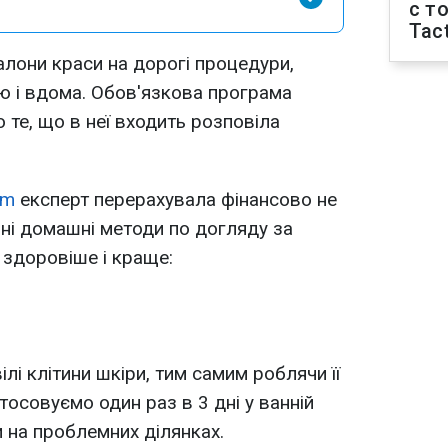
с т
Tact
алони краси на дорогі процедури,
ю і вдома. Обов'язкова програма
о те, що в неї входить розповіла
am
експерт перерахувала фінансово не
вні домашні методи по догляду за
 здоровіше і краще:
і клітини шкіри, тим самим роблячи її
осовуємо один раз в 3 дні у ванній
 на проблемних ділянках.