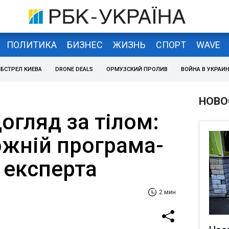
ПОЛИТИКА
БИЗНЕС
ЖИЗНЬ
СПОРТ
WAVE
БСТРЕЛ КИЕВА
DRONE DEALS
ОРМУЗСКИЙ ПРОЛИВ
ВОЙНА В УКРАИ
НОВО
огляд за тілом:
ожній програма-
 експерта
2 мин