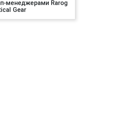
оп-менеджерами Rarog
ical Gear