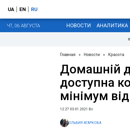
UA
EN
RU
НОВОСТИ
АНАЛИТИКА
ЧТ, 06 АВГУСТА
О
Главная
»
Новости
»
Красота
Домашній д
доступна к
мінімум від
12:27 03.01.2021 Вс
ОЛЬВИЯ АГАРКОВА