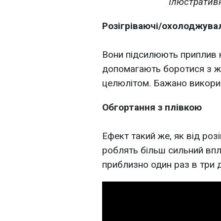
⠀Ілюстративн
Розігріваючі/охолоджува
⠀
Вони підсилюють приплив 
допомагають боротися з ж
целюлітом. Бажано викорис
Обгортання з плівкою
⠀
Ефект такий же, як від ро
роблять більш сильний впли
приблизно один раз в три д