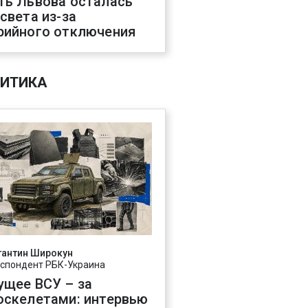
ть Львова осталась
 света из-за
рийного отключения
ИТИКА
тантин Широкун
спондент РБК-Украина
ущее ВСУ – за
оскелетами: интервью