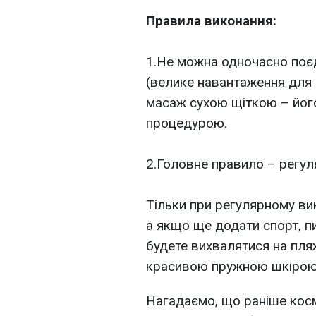
⠀
Правила виконання:
⠀
1.Не можна одночасно поє
(велике навантаження для 
масаж сухою щіткою – йог
процедурою.
⠀
2.Головне правило – регул
⠀
Тільки при регулярному ви
а якщо ще додати спорт, п
будете вихвалятися на пля
красивою пружною шкірою
Нагадаємо, що раніше кос