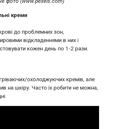
е фото (www.pexels.com)
льні креми
крові до проблемних зон,
ировими відкладеннями в них і
товувати кожен день по 1-2 рази.
зігріваючих/охолоджуючих кремів, але
в на шкіру. Часто їх робити не можна,
ні.