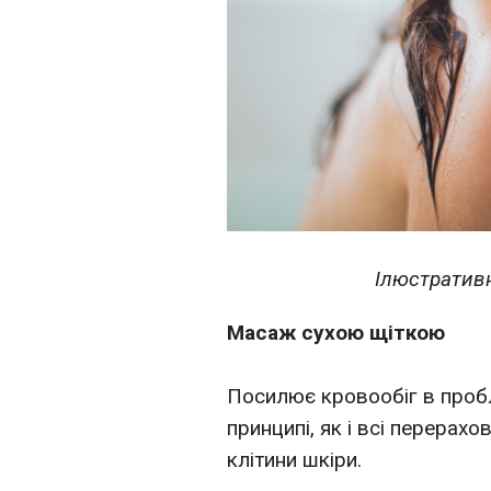
⠀Ілюстративн
Масаж сухою щіткою
⠀
Посилює кровообіг в пробл
принципі, як і всі перерахо
клітини шкіри.