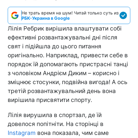
Не трать время на шум! Читай только суть из
РБК-Украина в Google
Лілія Ребрик вирішила влаштувати собі
ефективні розвантажувальні дні після
свят і підійшла до цього питання
оригінально. Наприклад, привести себе в
порядок їй допомагають пристрасні танці
з чоловіком Андрієм Диким – корисно і
зміцнює стосунки, подвійна вигода! А ось
третій розвантажувальний день вона
вирішила присвятити спорту.
Лілія вирушила в спортзал, де їй
довелося попітніти. На сторінці в
Instagram
вона показала, чим саме