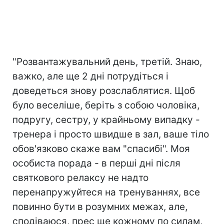
"Розвантажувальний день, третій. Знаю,
важко, але ще 2 дні потрудіться і
доведеться знову розслаблятися. Щоб
було веселіше, беріть з собою чоловіка,
подругу, сестру, у крайньому випадку -
тренера і просто швидше в зал, ваше тіло
обов'язково скаже вам "спасибі". Моя
особиста порада - в перші дні після
святкового релаксу не надто
перенапружуйтеся на тренуваннях, все
повинно бути в розумних межах, але,
сподіваюся, прес ще кожному по силам,