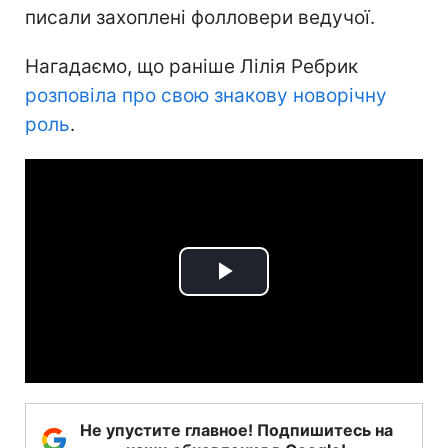
писали захоплені фолловери ведучої.
Нагадаємо, що раніше Лілія Ребрик
розповіла про свою знакову новорічну
роль
.
Play
Video
Не упустите главное! Подпишитесь на