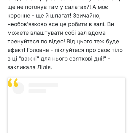
ще не потонув там у салатах?! А моє
коронне - ще й шпагат! Звичайно,
необов'язково все це робити в залі. Ви
можете влаштувати собі зал вдома -
тренуйтеся по відео! Від цього теж буде
ефект! Головне - піклуйтеся про своє тіло
в ці "важкі" для нього святкові дні!" -
закликала Лілія.