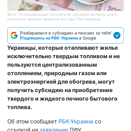
Фото: Потенциальные получатели субсидии должны знать
несколько важных нюансов (коллаж РБК-Украина)
Разбираемся в субсидиях и пенсиях за тебя!
Подпишись на РБК-Украина
в Google
Украинцы, которые отапливают жилье
исключительно твердым топливом и не
пользуются централизованным
отоплением, природным газом или
электроэнергией для обогрева, могут
получить субсидию на приобретение
твердого и жидкого печного бытового
топлива.
Об этом сообщает
РБК-Украина
со
ссылкой на
заявление
ПФУ.