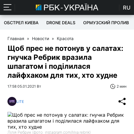
RU
ОБСТРЕЛ КИЕВА
DRONE DEALS
ОРМУЗСКИЙ ПРОЛИВ
Главная
»
Новости
»
Красота
Щоб прес не потонув у салатах:
гнучка Ребрик вразила
шпагатом і поділилася
лайфхаком для тих, хто худне
17:58 05.01.2021 Вт
2 мин
LITE
Лілія Ребрик (фото: instagram.com/liliia.rebrik)