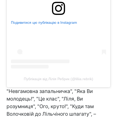
Подивитися цю публікацію в Instagram
Публікація від Лілія Ребрик (@liliia.rebrik)
"Невгамовна запальничка", "Яка Ви
молодець!", "Це клас", "Ліля, Ви
розумниця", "Ого, круто!", "Куди там
Волочковій до Лільчіного шпагату", –