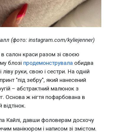
алл (фото: instagram.com/kyliejenner)
 в салон краси разом зі своєю
єму блозі
продемонструвала
обидва
 ліву руки, свою і сестри. На одній
принт "під зебру", який нанесений
другій – абстрактний малюнок з
. Основа ж нігтя пофарбована в
 відтінок.
клала Кайлі, давши фоловерам досхочу
чим манікюром і написом зі змістом.