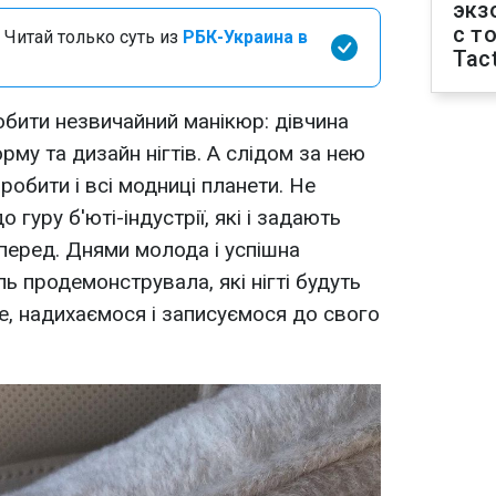
экз
с т
 Читай только суть из
РБК-Украина в
Tact
бити незвичайний манікюр: дівчина
рму та дизайн нігтів. А слідом за нею
робити і всі модниці планети. Не
гуру б'юті-індустрії, які і задають
вперед. Днями молода і успішна
ь продемонструвала, які нігті будуть
же, надихаємося і записуємося до свого