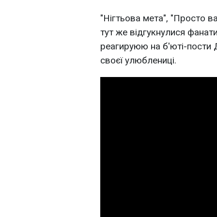
"Нігтьова мета", "Просто ва
тут же відгукнулися фанати
реагируюю на б'юті-пости 
своєї улюблениці.