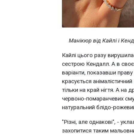
Манікюр від Кайлі і Кенд
Кайлі цього разу вирушила
сестрою Кендалл. А в сво
варіанти, показавши праву і
красується анімалістичний 
тільки на край нігтя. А на 
червоно-помаранчевих смуг
натуральний блідо-рожевий
"Різні, але однакові", - у
захопитися таким мальовни