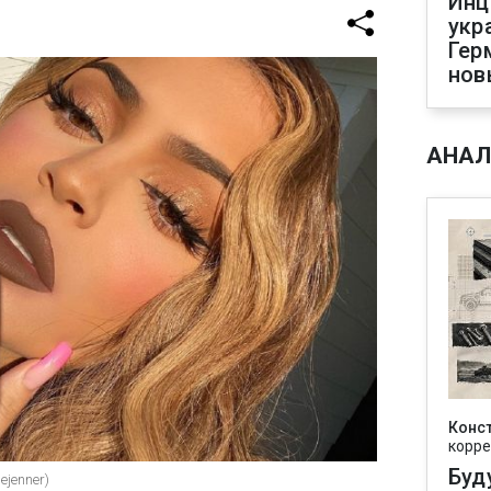
Инц
укр
Гер
нов
АНАЛ
Конс
корре
Буд
ejenner)