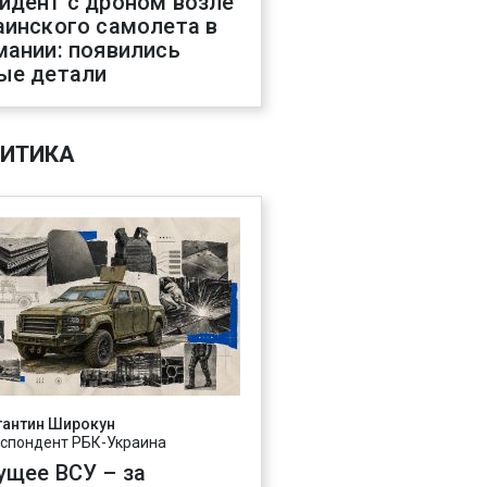
идент с дроном возле
аинского самолета в
мании: появились
ые детали
ИТИКА
тантин Широкун
спондент РБК-Украина
ущее ВСУ – за