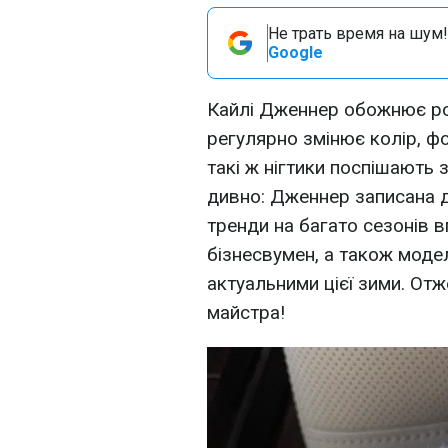
Не трать время на шум!
Google
Кайлі Дженнер обожнює ро
регулярно змінює колір, фо
такі ж нігтики поспішають з
дивно: Дженнер записана до 
тренди на багато сезонів 
бізнесвумен, а також модел
актуальними цієї зими. От
майстра!