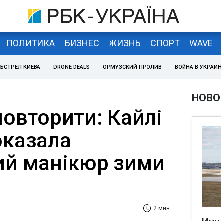
ПОЛИТИКА
БИЗНЕС
ЖИЗНЬ
СПОРТ
WAVE
БСТРЕЛ КИЕВА
DRONE DEALS
ОРМУЗСКИЙ ПРОЛИВ
ВОЙНА В УКРАИ
НОВО
повторити: Кайлі
казала
й манікюр зими
2 мин