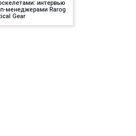
оскелетами: интервью
оп-менеджерами Rarog
ical Gear