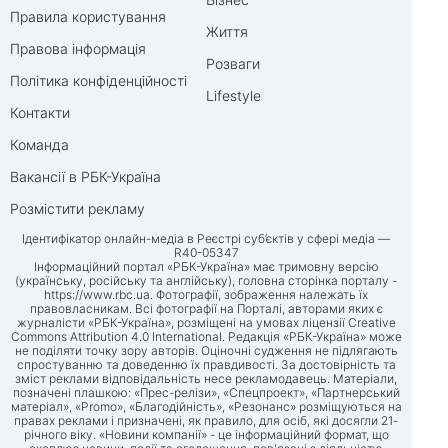
Правила користування
Життя
Правова інформація
Розваги
Політика конфіденційності
Lifestyle
Контакти
Команда
Вакансії в РБК-Україна
Розмістити рекламу
Ідентифікатор онлайн-медіа в Реєстрі суб’єктів у сфері медіа —
R40-05347
Інформаційний портал «РБК-Україна» має тримовну версію
(українську, російську та англійську), головна сторінка порталу -
https://www.rbc.ua
. Фотографії, зображення належать їх
правовласникам. Всі фотографії на Порталі, авторами яких є
журналісти «РБК-Україна», розміщені на умовах ліцензії Creative
Commons Attribution 4.0 International. Редакція «РБК-Україна» може
не поділяти точку зору авторів. Оціночні судження не підлягають
спростуванню та доведенню їх правдивості. За достовірність та
зміст реклами відповідальність несе рекламодавець. Матеріали,
позначені плашкою: «Прес-релізи», «Спецпроект», «Партнерський
матеріал», «Promo», «Благодійність», «Резонанс» розміщуються на
правах реклами і призначені, як правило, для осіб, які досягли 21-
річного віку. «Новини компанії» - це інформаційний формат, що