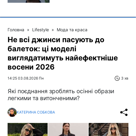
Головна
»
Lifestyle
»
Мода та краса
Не всі джинси пасують до
балеток: ці моделі
виглядатимуть найефектніше
восени 2026
14:25 03.08.2026 Пн
3 хв
Які поєднання зроблять осінні образи
легкими та витонченими?
КАТЕРИНА СОБКОВА