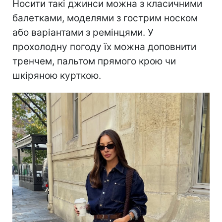
Носити такі джинси можна з класичними
балетками, моделями з гострим носком
або варіантами з ремінцями. У
прохолодну погоду їх можна доповнити
тренчем, пальтом прямого крою чи
шкіряною курткою.