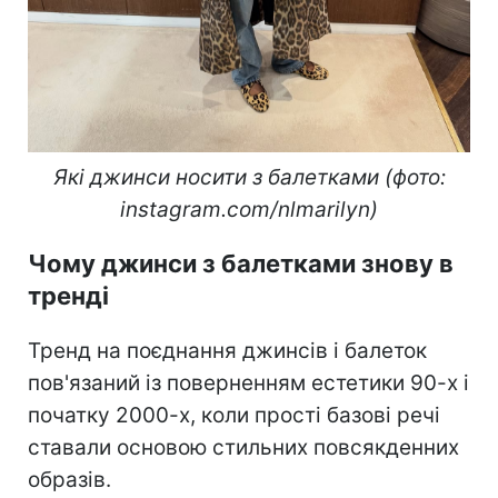
Які джинси носити з балетками (фото:
instagram.com/nlmarilyn)
Чому джинси з балетками знову в
тренді
Тренд на поєднання джинсів і балеток
пов'язаний із поверненням естетики 90-х і
початку 2000-х, коли прості базові речі
ставали основою стильних повсякденних
образів.