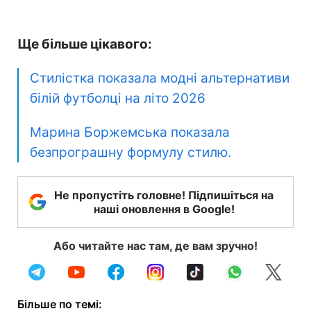
Ще більше цікавого:
Стилістка показала модні альтернативи
білій футболці на літо 2026
Марина Боржемська показала
безпрограшну формулу стилю.
Не пропустіть головне! Підпишіться на
наші оновлення в Google!
Або читайте нас там, де вам зручно!
Більше по темі: