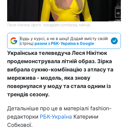
Леся Нікітюк (фото: instagram.com/lesia_nikituk)
Будь у курсі, а не в шоці! Додай змісту своїй
стрічці
разом з РБК-Україна в Google
Українська телеведуча Леся Нікітюк
продемонструвала літній образ. Зірка
вибрала сукню-комбінацію з атласу та
мережива - модель, яка знову
повернулася у моду та стала одним із
трендів сезону.
Детальніше про це в матеріалі fashion-
редакторки
РБК-Україна
Катерини
Собкової.