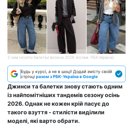
З чим носити балетки восени 2026 (колаж: РБК-Україна)
Будь у курсі, а не в шоці! Додай змісту своїй
стрічці
разом з РБК-Україна в Google
Джинси та балетки знову стають одним
із найпомітніших тандемів сезону осінь
2026. Однак не кожен крій пасує до
такого взуття - стилісти виділили
моделі, які варто обрати.