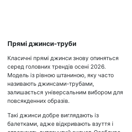
Прямі джинси-труби
Класичні прямі джинси знову опиняться
серед головних трендів осені 2026.
Модель із рівною штаниною, яку часто
називають джинсами-трубами,
залишається універсальним вибором для
повсякденних образів.
Такі джинси добре виглядають із
балетками, адже відкривають взуття і