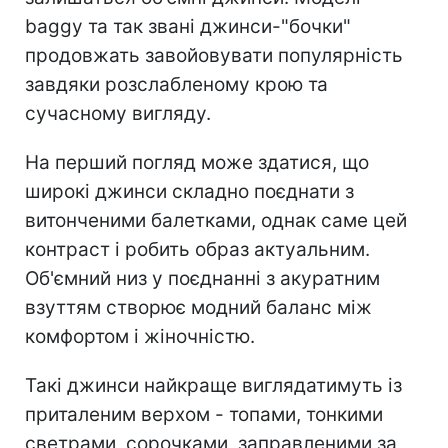
baggy та так звані джинси-"бочки"
продовжать завойовувати популярність
завдяки розслабленому крою та
сучасному вигляду.
На перший погляд може здатися, що
широкі джинси складно поєднати з
витонченими балетками, однак саме цей
контраст і робить образ актуальним.
Об'ємний низ у поєднанні з акуратним
взуттям створює модний баланс між
комфортом і жіночністю.
Такі джинси найкраще виглядатимуть із
приталеним верхом - топами, тонкими
светрами, сорочками, заправленими за