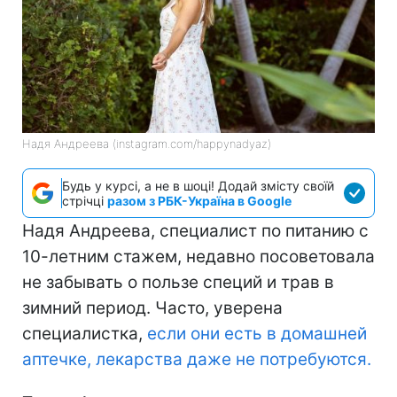
Надя Андреева (instagram.com/happynadyaz)
Будь у курсі, а не в шоці! Додай змісту своїй
стрічці
разом з РБК-Україна в Google
Надя Андреева, специалист по питанию с
10-летним стажем, недавно посоветовала
не забывать о пользе специй и трав в
зимний период. Часто, уверена
специалистка,
если они есть в домашней
аптечке, лекарства даже не потребуются.