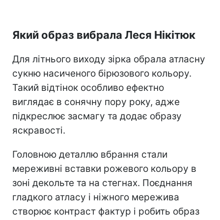
Який образ вибрала Леся Нікітюк
Для літнього виходу зірка обрала атласну
сукню насиченого бірюзового кольору.
Такий відтінок особливо ефектно
виглядає в сонячну пору року, адже
підкреслює засмагу та додає образу
яскравості.
Головною деталлю вбрання стали
мереживні вставки рожевого кольору в
зоні декольте та на стегнах. Поєднання
гладкого атласу і ніжного мережива
створює контраст фактур і робить образ