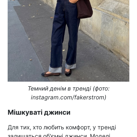
Темний денім в тренді (фото:
instagram.com/fakerstrom)
Мішкуваті джинси
Для тих, хто любить комфорт, у тренді
залишаться об'ємні джинси. Моделі