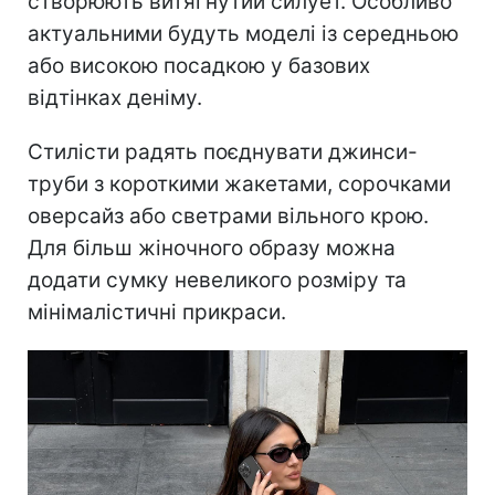
створюють витягнутий силует. Особливо
актуальними будуть моделі із середньою
або високою посадкою у базових
відтінках деніму.
Стилісти радять поєднувати джинси-
труби з короткими жакетами, сорочками
оверсайз або светрами вільного крою.
Для більш жіночного образу можна
додати сумку невеликого розміру та
мінімалістичні прикраси.