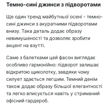
Темно-сині джинси з підворотами
Ще один тренд майбутньої осені - темно-
сині джинси з акуратними підворотами
внизу. Така деталь додає образу
невимушеності та дозволяє зробити
акцент на взутті.
Саме з балетками цей фасон виглядає
особливо гармонійно: підворот залишає
відкритою щиколотку, завдяки чому
силует здається легшим. Темний денім
також додає образу більшої елегантності
та легко вписується навіть у стриманий
офісний гардероб.