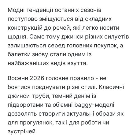
Модні тенденції останніх сезонів
поступово зміщуються від складних
конструкцій до речей, які легко носити
щодня. Саме тому джинси різних силуетів
залишаються серед головних покупок, а
балетки знову стали одним із
найбажаніших видів взуття.
Восени 2026 головне правило - не
боятися поєднувати різні стилі. Класичні
джинси-труби, темний денім із
підворотами та об'ємні baggy-моделі
дозволять створити актуальні образи як
для прогулянок, так і для роботи чи
зустрічей.