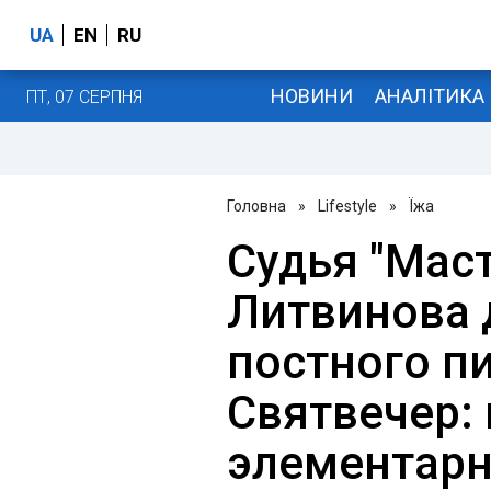
UA
EN
RU
НОВИНИ
АНАЛІТИКА
ПТ, 07 СЕРПНЯ
Головна
»
Lifestyle
»
Їжа
Судья "Мас
Литвинова 
постного пи
Святвечер: 
элементар