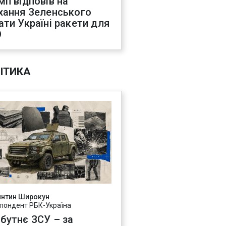
мп відповів на
хання Зеленського
ати Україні ракети для
О
ІТИКА
янтин Широкун
пондент РБК-Україна
бутнє ЗСУ – за