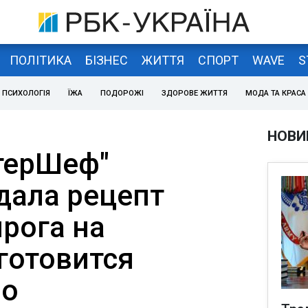
ПОЛІТИКА
БІЗНЕС
ЖИТТЯ
СПОРТ
WAVE
S
ПСИХОЛОГІЯ
ЇЖА
ПОДОРОЖІ
ЗДОРОВЕ ЖИТТЯ
МОДА ТА КРАСА
НОВИ
терШеф"
дала рецепт
рога на
готовится
но