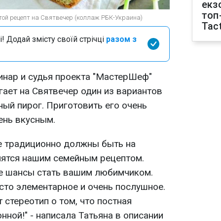
екз
топ
той рецепт на Святвечер (коллаж РБК-Украина)
Tact
і! Додай змісту своїй стрічці
разом з
инар и судья проекта "МастерШеф"
гает на Святвечер один из вариантов
ный пирог. Приготовить его очень
чень вкусным.
е традиционно должны быть на
нятся нашим семейным рецептом.
все шансы стать вашим любимчиком.
есто элементарное и очень послушное.
 стереотип о том, что постная
нной!" - написала Татьяна в описании