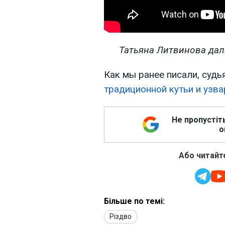
Татьяна Литвинова дал
Как мы ранее писали, суд
традиционной кутьи и узва
Не пропустіт
о
Або читайте
Більше по темі:
Різдво