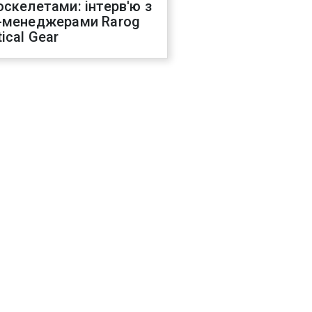
оскелетами: інтерв'ю з
-менеджерами Rarog
ical Gear