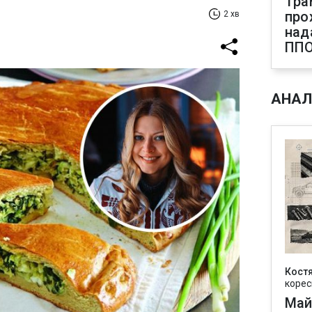
Тра
про
2 хв
над
ПП
АНАЛ
Кост
корес
Май