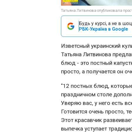
Татьяна Литвинова опубликовала прос
Будь у курсі, а не в шоц
РБК-Україна в Google
Изветсный украинский кул
Татьяна Литвинова предла
блюд - это постный капуст
просто, а получается он о
"12 постных блюд, которы
праздничном столе допол
Уверяю вас, у него есть 
Готовится очень просто, т
Этот красавчик развеивает
выпечка уступает традицио