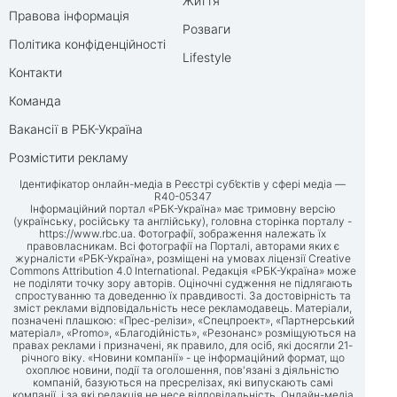
Життя
Правова інформація
Розваги
Політика конфіденційності
Lifestyle
Контакти
Команда
Вакансії в РБК-Україна
Розмістити рекламу
Ідентифікатор онлайн-медіа в Реєстрі суб’єктів у сфері медіа —
R40-05347
Інформаційний портал «РБК-Україна» має тримовну версію
(українську, російську та англійську), головна сторінка порталу -
https://www.rbc.ua
. Фотографії, зображення належать їх
правовласникам. Всі фотографії на Порталі, авторами яких є
журналісти «РБК-Україна», розміщені на умовах ліцензії Creative
Commons Attribution 4.0 International. Редакція «РБК-Україна» може
не поділяти точку зору авторів. Оціночні судження не підлягають
спростуванню та доведенню їх правдивості. За достовірність та
зміст реклами відповідальність несе рекламодавець. Матеріали,
позначені плашкою: «Прес-релізи», «Спецпроект», «Партнерський
матеріал», «Promo», «Благодійність», «Резонанс» розміщуються на
правах реклами і призначені, як правило, для осіб, які досягли 21-
річного віку. «Новини компанії» - це інформаційний формат, що
охоплює новини, події та оголошення, пов'язані з діяльністю
компаній, базуються на пресрелізах, які випускають самі
компанії, і за які редакція не несе відповідальність. Онлайн-медіа