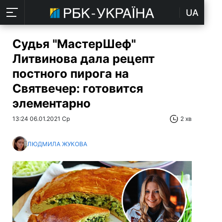
UA
Судья "МастерШеф"
Литвинова дала рецепт
постного пирога на
Святвечер: готовится
элементарно
13:24 06.01.2021 Ср
2 хв
ЛЮДМИЛА ЖУКОВА