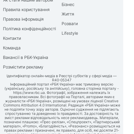
Бізнес
Правила користування
Життя
Правова інформація
Розваги
Політика конфіденційності
Lifestyle
Контакти
Команда
Вакансії в РБК-Україна
Розмістити рекламу
Ідентифікатор онлайн-медіа в Реєстрі суб’єктів у сфері медіа —
R40-05347
Інформаційний портал «РБК-Україна» має тримовну версію
(українську, російську та англійську), головна сторінка порталу -
https://www.rbc.ua
. Фотографії, зображення належать їх
правовласникам. Всі фотографії на Порталі, авторами яких є
журналісти «РБК-Україна», розміщені на умовах ліцензії Creative
Commons Attribution 4.0 International. Редакція «РБК-Україна» може
не поділяти точку зору авторів. Оціночні судження не підлягають
спростуванню та доведенню їх правдивості. За достовірність та
зміст реклами відповідальність несе рекламодавець. Матеріали,
позначені плашкою: «Прес-релізи», «Спецпроект», «Партнерський
матеріал», «Promo», «Благодійність», «Резонанс» розміщуються на
правах реклами і призначені, як правило, для осіб, які досягли 21-