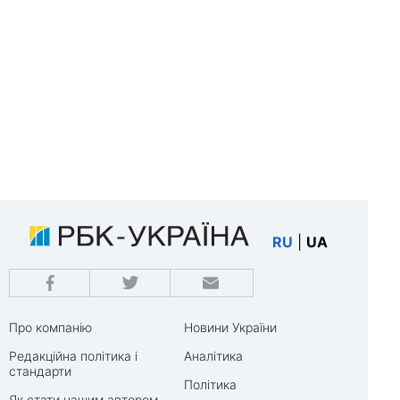
RU
|
UA
Про компанію
Новини України
Редакційна політика і
Аналітика
стандарти
Політика
Як стати нашим автором