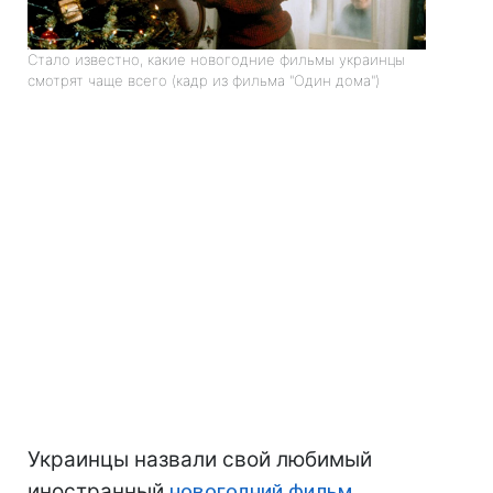
Стало известно, какие новогодние фильмы украинцы
смотрят чаще всего (кадр из фильма "Один дома")
Украинцы назвали свой любимый
иностранный
новогодний фильм
,