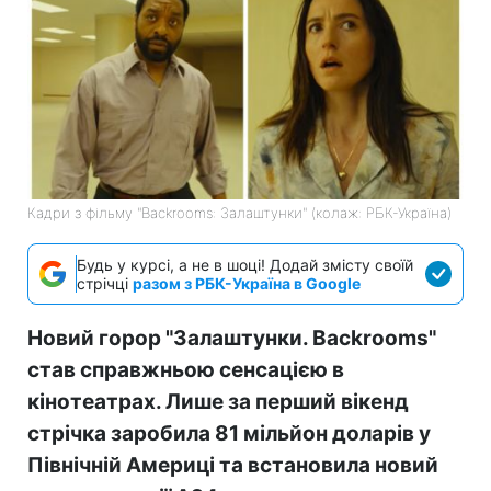
Кадри з фільму "Backrooms: Залаштунки" (колаж: РБК-Україна)
Будь у курсі, а не в шоці! Додай змісту своїй
стрічці
разом з РБК-Україна в Google
Новий горор "Залаштунки. Backrooms"
став справжньою сенсацією в
кінотеатрах. Лише за перший вікенд
стрічка заробила 81 мільйон доларів у
Північній Америці та встановила новий