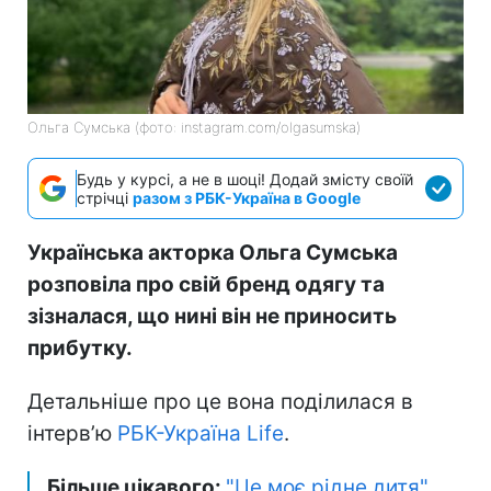
Ольга Сумська (фото: instagram.com/olgasumska)
Будь у курсі, а не в шоці! Додай змісту своїй
стрічці
разом з РБК-Україна в Google
Українська акторка Ольга Сумська
розповіла про свій бренд одягу та
зізналася, що нині він не приносить
прибутку.
Детальніше про це вона поділилася в
інтерв’ю
РБК-Україна Life
.
Більше цікавого:
"Це моє рідне дитя".