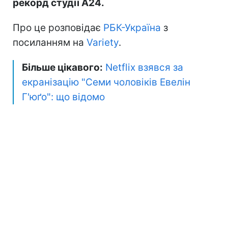
рекорд студії A24.
Про це розповідає
РБК-Україна
з
посиланням на
Variety
.
Більше цікавого:
Netflix взявся за
екранізацію "Семи чоловіків Евелін
Г'юґо": що відомо