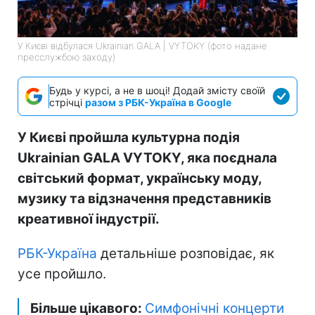
У Києві відбулася Ukrainian GALA | VYTOKY (фото надане
пресслужбою заходу)
Будь у курсі, а не в шоці! Додай змісту своїй
стрічці
разом з РБК-Україна в Google
У Києві пройшла культурна подія
Ukrainian GALA VYTOKY, яка поєднала
світський формат, українську моду,
музику та відзначення представників
креативної індустрії.
РБК-Україна
детальніше розповідає, як
усе пройшло.
Більше цікавого:
Симфонічні концерти