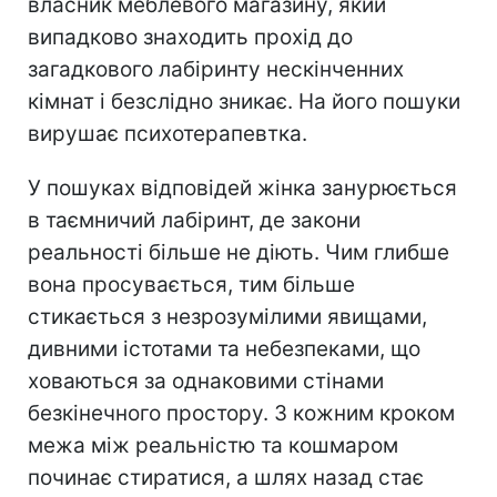
власник меблевого магазину, який
випадково знаходить прохід до
загадкового лабіринту нескінченних
кімнат і безслідно зникає. На його пошуки
вирушає психотерапевтка.
У пошуках відповідей жінка занурюється
в таємничий лабіринт, де закони
реальності більше не діють. Чим глибше
вона просувається, тим більше
стикається з незрозумілими явищами,
дивними істотами та небезпеками, що
ховаються за однаковими стінами
безкінечного простору. З кожним кроком
межа між реальністю та кошмаром
починає стиратися, а шлях назад стає