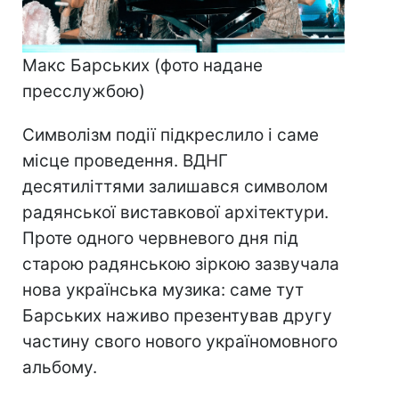
Макс Барських (фото надане
пресслужбою)
Символізм події підкреслило і саме
місце проведення. ВДНГ
десятиліттями залишався символом
радянської виставкової архітектури.
Проте одного червневого дня під
старою радянською зіркою зазвучала
нова українська музика: саме тут
Барських наживо презентував другу
частину свого нового україномовного
альбому.