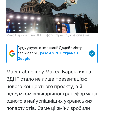
Макс Барських на ВДНГ (фото: пресслужба співака)
Будь у курсі, а не в шоці! Додай змісту
своїй стрічці
разом з РБК-Україна в
Google
Масштабне шоу Макса Барських на
ВДНГ стало не лише презентацією
нового концертного проєкту, а й
підсумком кількарічної трансформації
одного з найуспішніших українських
попартистів. Саме ці зміни зробили