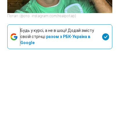
Потап (фото: instagram.com/realpotap)
Будь у курсі, а не в шоці! Додай змісту
своїй стрічці
разом з РБК-Україна в
Google