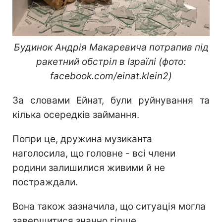
Будинок Андрія Макаревича потрапив під
ракетний обстріл в Ізраїлі (фото:
facebook.com/einat.klein2)
За словами Ейнат, були руйнування та
кілька осередків займання.
Попри це, дружина музиканта
наголосила, що головне - всі члени
родини залишилися живими й не
постраждали.
Вона також зазначила, що ситуація могла
завершитися значно гірше.