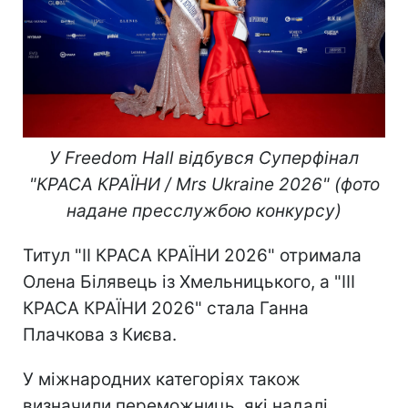
У Freedom Hall відбувся Суперфінал
"КРАСА КРАЇНИ / Mrs Ukraine 2026" (фото
надане пресслужбою конкурсу)
Титул "ІІ КРАСА КРАЇНИ 2026" отримала
Олена Білявець із Хмельницького, а "ІІІ
КРАСА КРАЇНИ 2026" стала Ганна
Плачкова з Києва.
У міжнародних категоріях також
визначили переможниць, які надалі