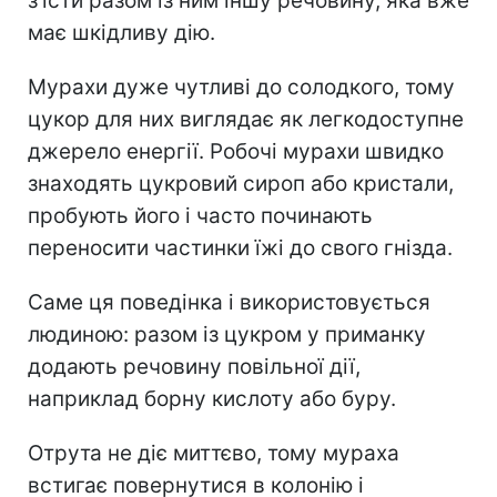
з’їсти разом із ним іншу речовину, яка вже
має шкідливу дію.
Мурахи дуже чутливі до солодкого, тому
цукор для них виглядає як легкодоступне
джерело енергії. Робочі мурахи швидко
знаходять цукровий сироп або кристали,
пробують його і часто починають
переносити частинки їжі до свого гнізда.
Саме ця поведінка і використовується
людиною: разом із цукром у приманку
додають речовину повільної дії,
наприклад борну кислоту або буру.
Отрута не діє миттєво, тому мураха
встигає повернутися в колонію і