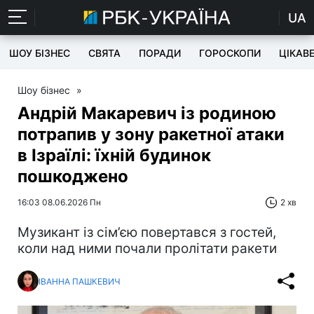
UA
ШОУ БІЗНЕС
СВЯТА
ПОРАДИ
ГОРОСКОПИ
ЦІКАВ
Шоу бізнес
»
Андрій Макаревич із родиною
потрапив у зону ракетної атаки
в Ізраїлі: їхній будинок
пошкоджено
16:03 08.06.2026 Пн
2 хв
Музикант із сім’єю повертався з гостей,
коли над ними почали пролітати ракети
ІВАННА ПАШКЕВИЧ