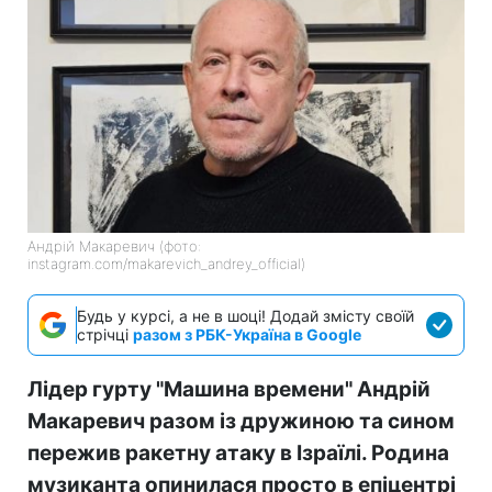
Андрій Макаревич (фото:
instagram.com/makarevich_andrey_official)
Будь у курсі, а не в шоці! Додай змісту своїй
стрічці
разом з РБК-Україна в Google
Лідер гурту "Машина времени" Андрій
Макаревич разом із дружиною та сином
пережив ракетну атаку в Ізраїлі. Родина
музиканта опинилася просто в епіцентрі