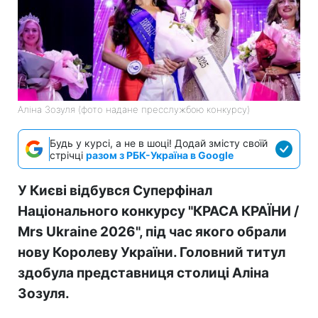
Аліна Зозуля (фото надане пресслужбою конкурсу)
Будь у курсі, а не в шоці! Додай змісту своїй
стрічці
разом з РБК-Україна в Google
У Києві відбувся Суперфінал
Національного конкурсу "КРАСА КРАЇНИ /
Mrs Ukraine 2026", під час якого обрали
нову Королеву України. Головний титул
здобула представниця столиці Аліна
Зозуля.