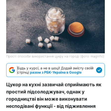
Прості способи використання цукру на городі (фото: magnific)
Будь у курсі, а не в шоці! Додай змісту своїй
стрічці
разом з РБК-Україна в Google
Цукор на кухні зазвичай сприймають як
простий підсолоджувач, однак у
городництві він може виконувати
несподівані функції - від підживлення