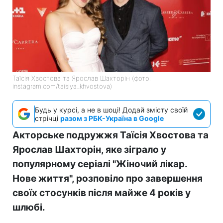
Таїсія Хвостова та Ярослав Шахторін (фото:
instagram.com/taisiya_khvostova)
Будь у курсі, а не в шоці! Додай змісту своїй
стрічці
разом з РБК-Україна в Google
Акторське подружжя Таїсія Хвостова та
Ярослав Шахторін, яке зіграло у
популярному серіалі "Жіночий лікар.
Нове життя", розповіло про завершення
своїх стосунків після майже 4 років у
шлюбі.