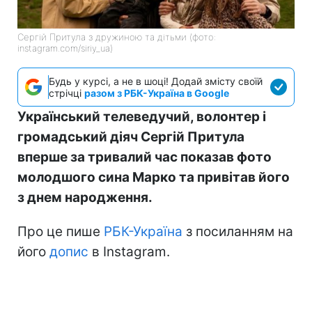
Сергій Притула з дружиною та дітьми (фото:
instagram.com/siriy_ua)
Будь у курсі, а не в шоці! Додай змісту своїй
стрічці
разом з РБК-Україна в Google
Український телеведучий, волонтер і
громадський діяч Сергій Притула
вперше за тривалий час показав фото
молодшого сина Марко та привітав його
з днем народження.
Про це пише
РБК-Україна
з посиланням на
його
допис
в Instagram.