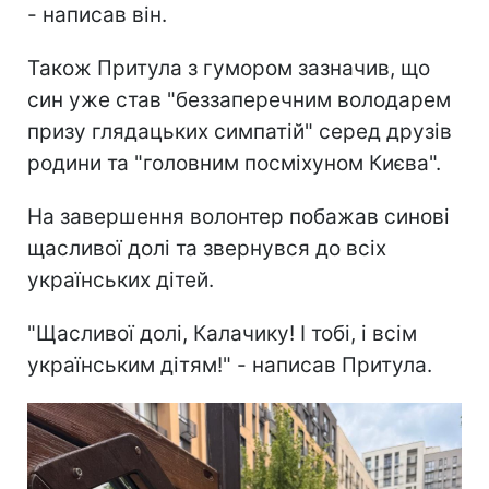
- написав він.
Також Притула з гумором зазначив, що
син уже став "беззаперечним володарем
призу глядацьких симпатій" серед друзів
родини та "головним посміхуном Києва".
На завершення волонтер побажав синові
щасливої долі та звернувся до всіх
українських дітей.
"Щасливої долі, Калачику! І тобі, і всім
українським дітям!" - написав Притула.