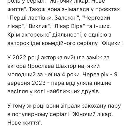
роль у серіалі "Жіночий лікар. Нове
життя". Також вона знімалася у проєктах
"Перші ластівки. Залежні", "Черговий
лікар", "Виклик", "Лікар Віра" та інших.
Крім акторської діяльності, є однією з
авторок ідеї комедійного серіалу "Фіцики".
У 2022 році акторка вийшла заміж за
актора Ярослава Шахторіна, який
молодший за неї на 4 роки. Через рік - 9
вересня 2023 - пара відгуляла пишне
весілля у колі найближчих друзів.
У тому ж році вони зіграли закохану пару
в популярному серіалі "Жіночий лікар.
Нове життя".