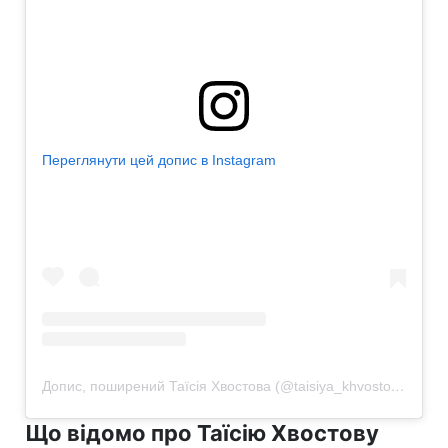
Переглянути цей допис в Instagram
Допис, поширений Таїсія Хвостова (@taisiya_khvostova)
Що відомо про Таїсію Хвостову