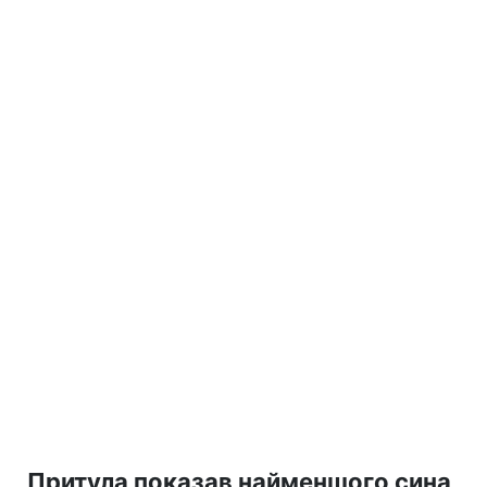
Притула показав найменшого сина