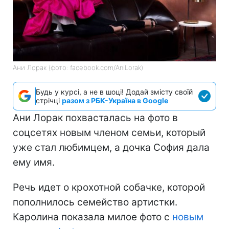
Ани Лорак (фото: facebook.com/AniLorak)
Будь у курсі, а не в шоці! Додай змісту своїй
стрічці
разом з РБК-Україна в Google
Ани Лорак похвасталась на фото в
соцсетях новым членом семьи, который
уже стал любимцем, а дочка София дала
ему имя.
Речь идет о крохотной собачке, которой
пополнилось семейство артистки.
Каролина показала милое фото с
новым