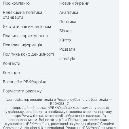
Про компанію
Новини України
Редакційна політика і
Аналітика
стандарти
Політика
Як стати нашим автором
Бізнес
Правила користування
Життя
Правова інформація
Розваги
Політика конфіденційності
Lifestyle
Контакти
Команда
Вакансії в РБК-Україна
Розмістити рекламу
Ідентифікатор онлайн-медіа в Реєстрі суб’єктів у сфері медіа —
R40-05347
Інформаційний портал «РБК-Україна» має тримовну версію
(українську, російську та англійську), головна сторінка порталу -
https://www.rbc.ua
. Фотографії, зображення належать їх
правовласникам. Всі фотографії на Порталі, авторами яких є
журналісти «РБК-Україна», розміщені на умовах ліцензії Creative
Commons Attribution 4.0 International. Редакція «РБК-Україна» може