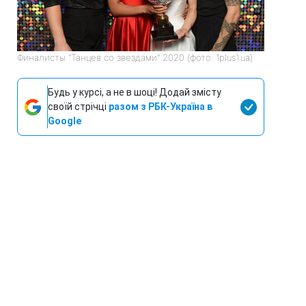
Финалисты "Танцев со звездами" 2020 (фото: 1plus1.ua)
Будь у курсі, а не в шоці! Додай змісту
своїй стрічці
разом з РБК-Україна в
Google