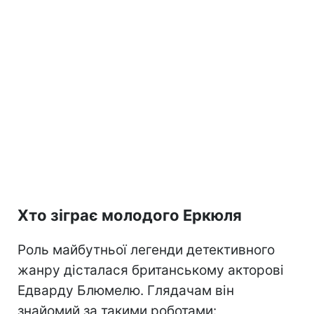
Хто зіграє молодого Еркюля
Роль майбутньої легенди детективного
жанру дісталася британському акторові
Едварду Блюмелю. Глядачам він
знайомий за такими роботами: