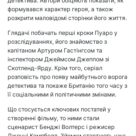
детектива. Автори обіцяють показати, як
формувався характер героя, а також
розкрити маловідомі сторінки його життя.
Глядачі побачать перші кроки Пуаро у
розслідуваннях, його знайомство з
капітаном Артуром Гастінгсом та
інспектором Джеймсом Джеппом зі
Скотленд-Ярду. Крім того, серіал
розповість про появу майбутнього ворога
детектива та покаже Британію того часу з
її соціальними й політичними змінами.
Що стосується ключових постатей у
створенні фільму, то ними стали
сценарист Бенджі Волтерс і режисер
Джонні Кемпбелл. Зйомки стартують уже