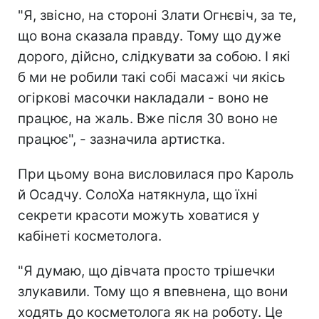
"Я, звісно, на стороні Злати Огнєвіч, за те,
що вона сказала правду. Тому що дуже
дорого, дійсно, слідкувати за собою. І які
б ми не робили такі собі масажі чи якісь
огіркові масочки накладали - воно не
працює, на жаль. Вже після 30 воно не
працює", - зазначила артистка.
При цьому вона висловилася про Кароль
й Осадчу. СолоХа натякнула, що їхні
секрети красоти можуть ховатися у
кабінеті косметолога.
"Я думаю, що дівчата просто трішечки
злукавили. Тому що я впевнена, що вони
ходять до косметолога як на роботу. Це