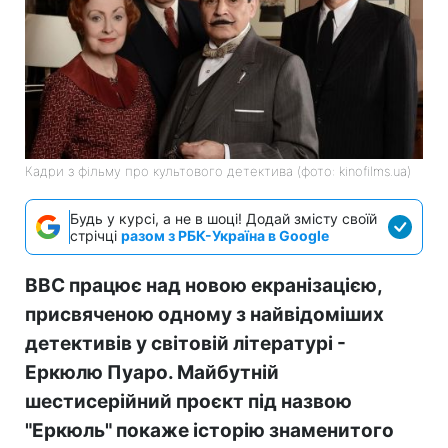
Кадри з фільму про культового детектива (фото: kinofilms.ua)
Будь у курсі, а не в шоці! Додай змісту своїй
стрічці
разом з РБК-Україна в Google
BBC працює над новою екранізацією,
присвяченою одному з найвідоміших
детективів у світовій літературі -
Еркюлю Пуаро. Майбутній
шестисерійний проєкт під назвою
"Еркюль" покаже історію знаменитого