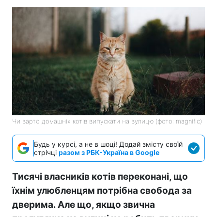
Чи варто домашніх котів випускати на вулицю (фото: magnific)
Будь у курсі, а не в шоці! Додай змісту своїй
стрічці
разом з РБК-Україна в Google
Тисячі власників котів переконані, що
їхнім улюбленцям потрібна свобода за
дверима. Але що, якщо звична