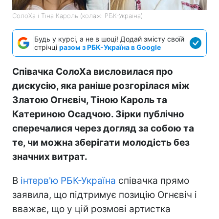
СолоХа і Тіна Кароль (колаж: РБК-Україна)
Будь у курсі, а не в шоці! Додай змісту своїй
стрічці
разом з РБК-Україна в Google
Співачка СолоХа висловилася про
дискусію, яка раніше розгорілася між
Златою Огнєвіч, Тіною Кароль та
Катериною Осадчою. Зірки публічно
сперечалися через догляд за собою та
те, чи можна зберігати молодість без
значних витрат.
В
інтерв'ю РБК-Україна
співачка прямо
заявила, що підтримує позицію Огнєвіч і
вважає, що у цій розмові артистка