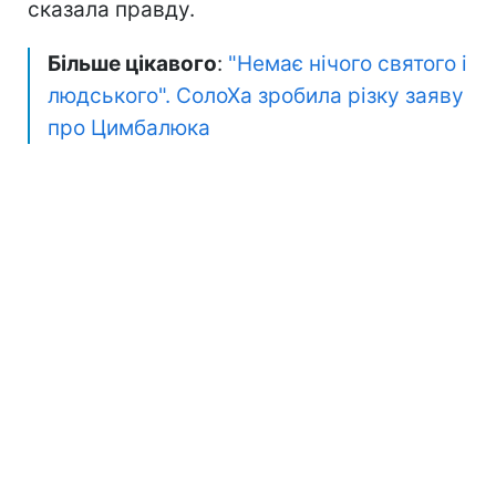
сказала правду.
Більше цікавого
:
"Немає нічого святого і
людського". СолоХа зробила різку заяву
про Цимбалюка