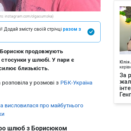
то: instagram.com/olgasumska)
і! Додай змісту своїй стрічці
разом з
й Борисюк продовжують
стосунки у шлюбі. У пари є
Юлія
керів
силює близькість.
За р
жал
 розповіла у розмові з
РБК-Україна
інт
Ген
а висловилася про майбутнього
ки
про шлюб з Борисюком