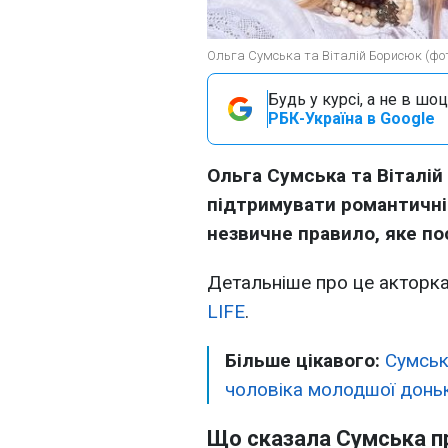
Ольга Сумська та Віталій Борисюк (фо
Будь у курсі, а не в шоц
РБК-Україна в Google
Ольга Сумська та Віталі
підтримувати романтичні 
незвичне правило, яке по
Детальніше про це акторка
LIFE
.
Більше цікавого:
Сумськ
чоловіка молодшої донь
Що сказала Сумська 