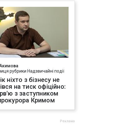
 Акимова
ниця рубрики Надзвичайні події
ік ніхто з бізнесу не
івся на тиск офіційно:
ерв'ю з заступником
прокурора Кримом