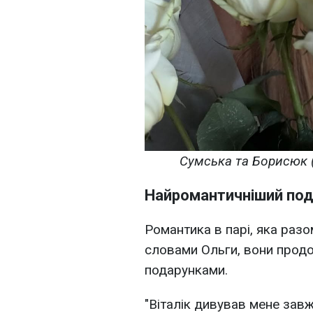
Сумська та Борисюк (
Найромантичніший по
Романтика в парі, яка разом
словами Ольги, вони прод
подарунками.
"Віталік дивував мене завжд