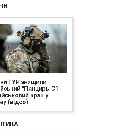
НИ
ни ГУР знищили
ійський "Панцирь-С1"
військовий кран у
му (відео)
ІТИКА