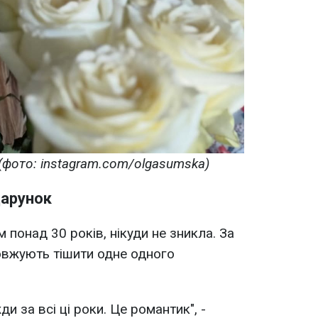
фото: instagram.com/olgasumska)
дарунок
 понад 30 років, нікуди не зникла. За
овжують тішити одне одного
и за всі ці роки. Це романтик", -