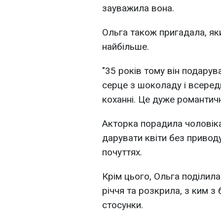
зауважила вона.
Ольга також пригадала, як
найбільше.
"35 років тому він подарув
серце з шоколаду і всереди
коханні. Це дуже романтичн
Акторка порадила чоловіка
дарувати квіти без приводу
почуттях.
Крім цього, Ольга поділил
річчя та розкрила, з ким з
стосунки.