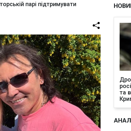
орській парі підтримувати
НОВИ
Дро
рос
та 
Кри
АНАЛ