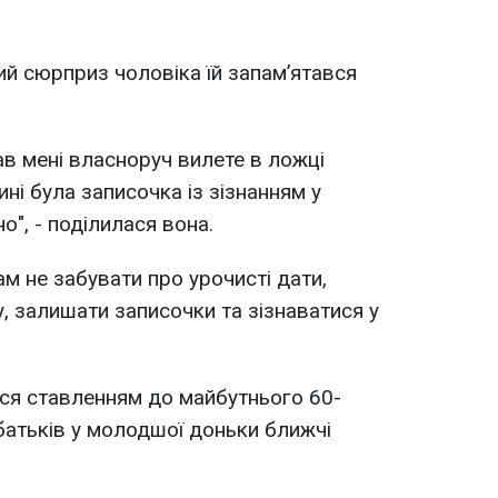
ий сюрприз чоловіка їй запам’ятався
ав мені власноруч вилете в ложці
ні була записочка із зізнанням у
о", - поділилася вона.
м не забувати про урочисті дати,
, залишати записочки та зізнаватися у
ася ставленням до майбутнього 60-
 батьків у молодшої доньки ближчі