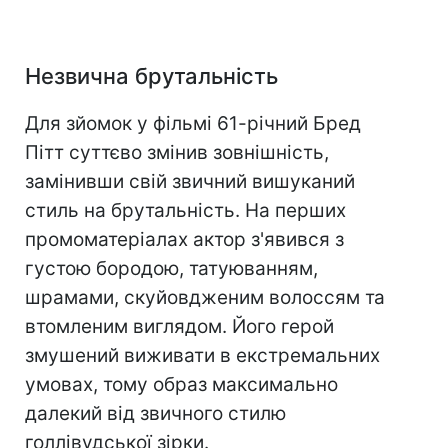
Незвична брутальність
Для зйомок у фільмі 61-річний Бред
Пітт суттєво змінив зовнішність,
замінивши свій звичний вишуканий
стиль на брутальність. На перших
промоматеріалах актор з'явився з
густою бородою, татуюванням,
шрамами, скуйовдженим волоссям та
втомленим виглядом. Його герой
змушений виживати в екстремальних
умовах, тому образ максимально
далекий від звичного стилю
голлівудської зірки.