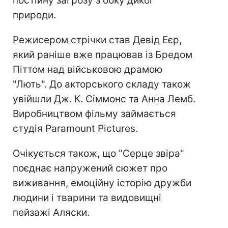
постійну загрозу з боку дикої
природи.
Режисером стрічки став Девід Еєр,
який раніше вже працював із Бредом
Піттом над військовою драмою
"Лють". До акторського складу також
увійшли Дж. К. Сіммонс та Анна Лемб.
Виробництвом фільму займається
студія Paramount Pictures.
Очікується також, що "Серце звіра"
поєднає напружений сюжет про
виживання, емоційну історію дружби
людини і тварини та видовищні
пейзажі Аляски.