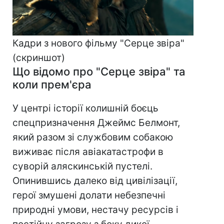
Кадри з нового фільму "Серце звіра"
(скриншот)
Що відомо про "Серце звіра" та
коли прем'єра
У центрі історії колишній боєць
спецпризначення Джеймс Белмонт,
який разом зі службовим собакою
виживає після авіакатастрофи в
суворій аляскинській пустелі.
Опинившись далеко від цивілізації,
герої змушені долати небезпечні
природні умови, нестачу ресурсів і