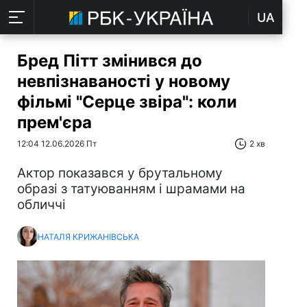
UA
Бред Пітт змінився до
невпізнаваності у новому
фільмі "Серце звіра": коли
прем'єра
12:04 12.06.2026 Пт
2 хв
Актор показався у брутальному
образі з татуюванням і шрамами на
обличчі
НАТАЛЯ КРИЖАНІВСЬКА