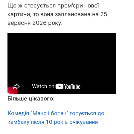
Що ж стосується прем'єри нової
картини, то вона запланована на 25
вересня 2026 року.
Більше цікавого:
Комедія "Мачо і ботан" готується до
камбеку після 10 років очікування