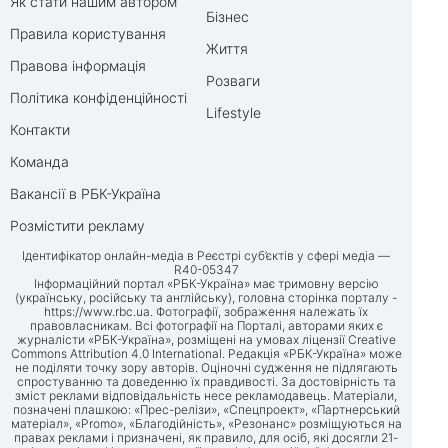
Як стати нашим автором
Бізнес
Правила користування
Життя
Правова інформація
Розваги
Політика конфіденційності
Lifestyle
Контакти
Команда
Вакансії в РБК-Україна
Розмістити рекламу
Ідентифікатор онлайн-медіа в Реєстрі суб’єктів у сфері медіа —
R40-05347
Інформаційний портал «РБК-Україна» має тримовну версію
(українську, російську та англійську), головна сторінка порталу -
https://www.rbc.ua
. Фотографії, зображення належать їх
правовласникам. Всі фотографії на Порталі, авторами яких є
журналісти «РБК-Україна», розміщені на умовах ліцензії Creative
Commons Attribution 4.0 International. Редакція «РБК-Україна» може
не поділяти точку зору авторів. Оціночні судження не підлягають
спростуванню та доведенню їх правдивості. За достовірність та
зміст реклами відповідальність несе рекламодавець. Матеріали,
позначені плашкою: «Прес-релізи», «Спецпроект», «Партнерський
матеріал», «Promo», «Благодійність», «Резонанс» розміщуються на
правах реклами і призначені, як правило, для осіб, які досягли 21-