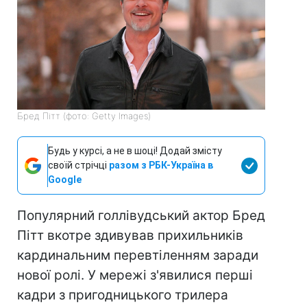
Бред Пітт (фото: Getty Images)
Будь у курсі, а не в шоці! Додай змісту
своїй стрічці
разом з РБК-Україна в
Google
Популярний голлівудський актор Бред
Пітт вкотре здивував прихильників
кардинальним перевтіленням заради
нової ролі. У мережі з'явилися перші
кадри з пригодницького трилера