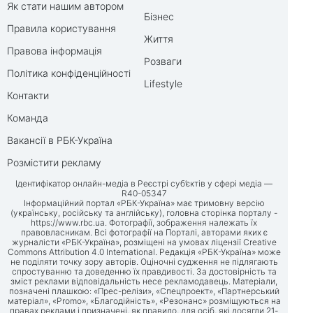
Як стати нашим автором
Бізнес
Правила користування
Життя
Правова інформація
Розваги
Політика конфіденційності
Lifestyle
Контакти
Команда
Вакансії в РБК-Україна
Розмістити рекламу
Ідентифікатор онлайн-медіа в Реєстрі суб’єктів у сфері медіа —
R40-05347
Інформаційний портал «РБК-Україна» має тримовну версію
(українську, російську та англійську), головна сторінка порталу -
https://www.rbc.ua
. Фотографії, зображення належать їх
правовласникам. Всі фотографії на Порталі, авторами яких є
журналісти «РБК-Україна», розміщені на умовах ліцензії Creative
Commons Attribution 4.0 International. Редакція «РБК-Україна» може
не поділяти точку зору авторів. Оціночні судження не підлягають
спростуванню та доведенню їх правдивості. За достовірність та
зміст реклами відповідальність несе рекламодавець. Матеріали,
позначені плашкою: «Прес-релізи», «Спецпроект», «Партнерський
матеріал», «Promo», «Благодійність», «Резонанс» розміщуються на
правах реклами і призначені, як правило, для осіб, які досягли 21-