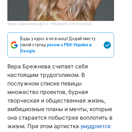
Вера Брежнева (фото: instagram.com/ververa)
Будь у курсі, а не в шоці! Додай змісту
своїй стрічці
разом з РБК-Україна в
Google
Вера Брежнева считает себя
настоящим трудоголиком. В
послужном списке певицы
множество проектов, бурная
творческая и общественная жизнь,
амбициозные планы и мечты, которые
она старается побыстрее воплотить в
жизни. При этом артистка
умудряется