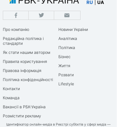
RU
|
UA
Про компанію
Новини України
Редакційна політика і
Аналітика
стандарти
Політика
Як стати нашим автором
Бізнес
Правила користування
Життя
Правова інформація
Розваги
Політика конфіденційності
Lifestyle
Контакти
Команда
Вакансії в РБК-Україна
Розмістити рекламу
Ідентифікатор онлайн-медіа в Реєстрі суб’єктів у сфері медіа —