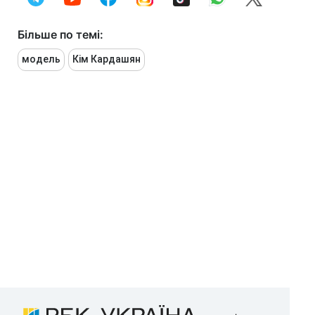
Більше по темі:
модель
Кім Кардашян