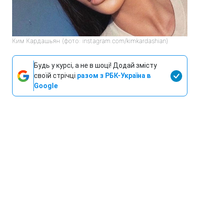
Ким Кардашьян (фото: instagram.com/kimkardashian)
Будь у курсі, а не в шоці! Додай змісту
своїй стрічці
разом з РБК-Україна в
Google