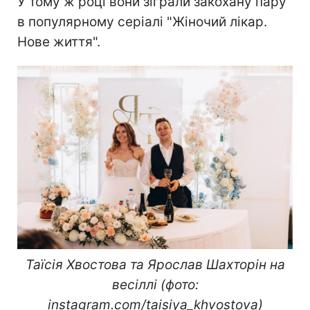
У тому ж році вони зіграли закохану пару
в популярному серіалі "Жіночий лікар.
Нове життя".
Таїсія Хвостова та Ярослав Шахторін на
весіллі (фото:
instagram.com/taisiya_khvostova)