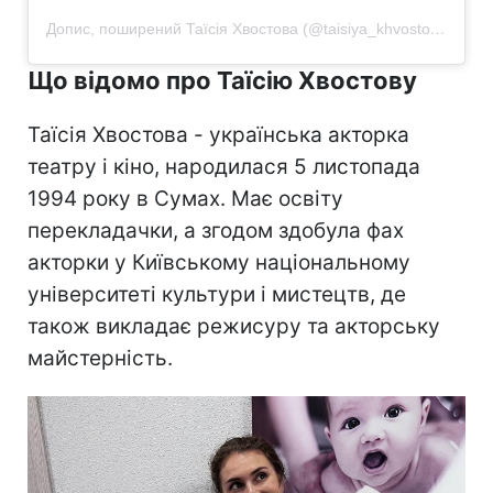
Допис, поширений Таїсія Хвостова (@taisiya_khvostova)
Що відомо про Таїсію Хвостову
Таїсія Хвостова - українська акторка
театру і кіно, народилася 5 листопада
1994 року в Сумах. Має освіту
перекладачки, а згодом здобула фах
акторки у Київському національному
університеті культури і мистецтв, де
також викладає режисуру та акторську
майстерність.