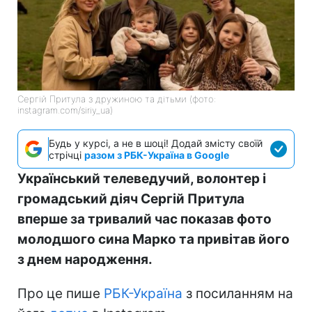
Сергій Притула з дружиною та дітьми (фото:
instagram.com/siriy_ua)
Будь у курсі, а не в шоці! Додай змісту своїй
стрічці
разом з РБК-Україна в Google
Український телеведучий, волонтер і
громадський діяч Сергій Притула
вперше за тривалий час показав фото
молодшого сина Марко та привітав його
з днем народження.
Про це пише
РБК-Україна
з посиланням на