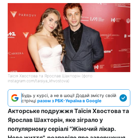
Таїсія Хвостова та Ярослав Шахторін (фото:
instagram.com/taisiya_khvostova)
Будь у курсі, а не в шоці! Додай змісту своїй
стрічці
разом з РБК-Україна в Google
Акторське подружжя Таїсія Хвостова та
Ярослав Шахторін, яке зіграло у
популярному серіалі "Жіночий лікар.
Нове життя", розповіло про завершення