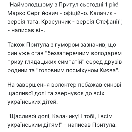
"Наймолодшому з Притул сьогодні 1 рік!
Марко Сергійович - офіційно. Калачик -
версія тата. Красунчик - версія Стефанії",
- написав він.
Також Притула з гумором зазначив, що
син уже став "беззаперечним володарем
призу глядацьких симпатій" серед друзів
родини та "головним посміхуном Києва".
На завершення волонтер побажав синові
щасливої долі та звернувся до всіх
українських дітей.
"Щасливої долі, Калачику! І тобі, і всім
українським дітям!" - написав Притула.