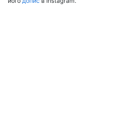
його
допис
в Instagram.