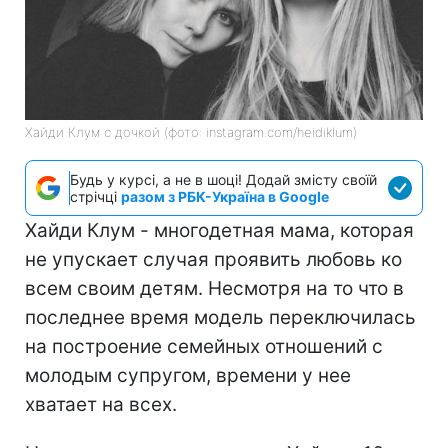
Хайди Клум с дочкой (фото: instagram.com/heidiklum)
Будь у курсі, а не в шоці! Додай змісту своїй
стрічці
разом з РБК-Україна в Google
Хайди Клум - многодетная мама, которая
не упускает случая проявить любовь ко
всем своим детям. Несмотря на то что в
последнее время модель переключилась
на построение семейных отношений с
молодым супругом, времени у нее
хватает на всех.