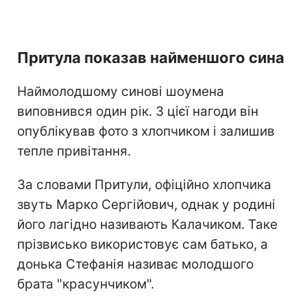
Притула показав найменшого сина
Наймолодшому синові шоумена
виповнився один рік. З цієї нагоди він
опублікував фото з хлопчиком і залишив
тепле привітання.
За словами Притули, офіційно хлопчика
звуть Марко Сергійович, однак у родині
його лагідно називають Калачиком. Таке
прізвисько використовує сам батько, а
донька Стефанія називає молодшого
брата "красунчиком".