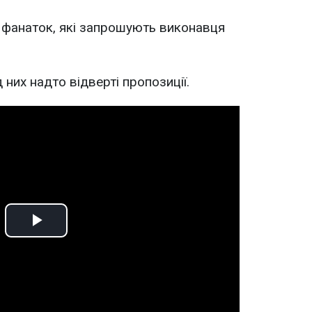
фанаток, які запрошують виконавця
д них надто відверті пропозиції.
Play
Video