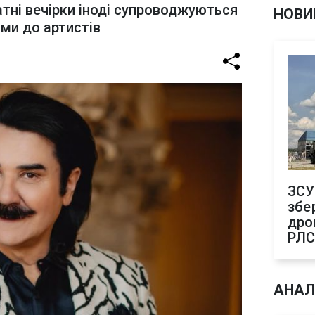
атні вечірки іноді супроводжуються
НОВИ
ми до артистів
ЗСУ
збе
дро
РЛ
АНАЛ