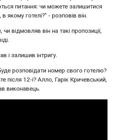
аються питання: чи можете залишитися
 в якому готелі?" - розповів він.
 чи відмовляв він на такі пропозиції,
іді.
в і залишив інтригу.
 буде розповідати номер свого готелю?
е після 12-ї? Алло, Гарік Кричевський,
ав виконавець.