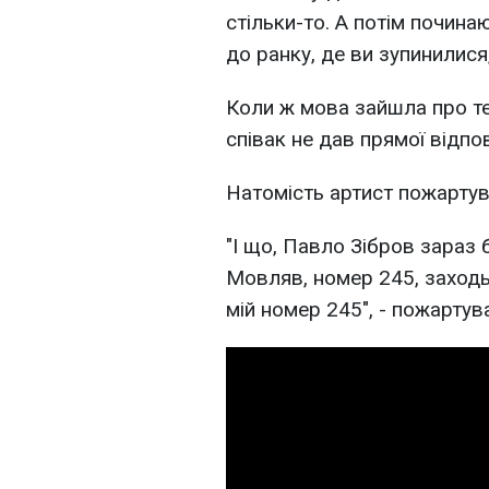
стільки-то. А потім почин
до ранку, де ви зупинилися,
Коли ж мова зайшла про те,
співак не дав прямої відпов
Натомість артист пожартува
"І що, Павло Зібров зараз
Мовляв, номер 245, заходьт
мій номер 245", - пожартув