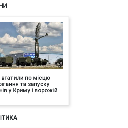
НИ
 вгатили по місцю
рігання та запуску
нів у Криму і ворожій
С
ІТИКА