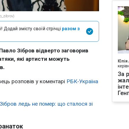
o_zibrov)
і! Додай змісту своїй стрічці
разом з
Павло Зібров відверто заговорив
натяки, які артисти можуть
Юлія
керів
в.
За р
жал
ець розповів у коментарі
РБК-Україна
інт
Ген
Зібров ледь не помер: що сталося зі
фанаток