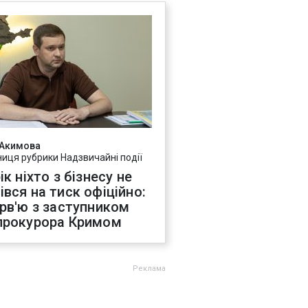
 Акимова
ниця рубрики Надзвичайні події
ік ніхто з бізнесу не
івся на тиск офіційно:
ерв'ю з заступником
прокурора Кримом