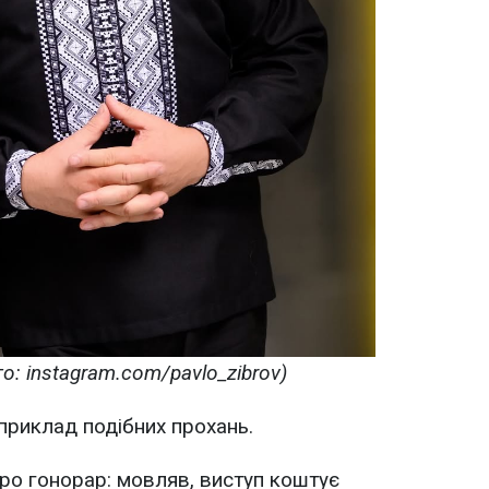
о: instagram.com/pavlo_zibrov)
 приклад подібних прохань.
ро гонорар: мовляв, виступ коштує