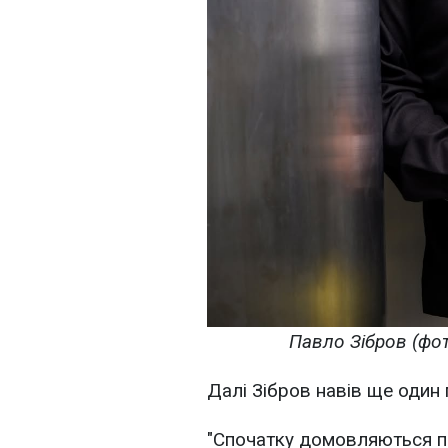
Павло Зібров (фот
Далі Зібров навів ще один
"Спочатку домовляються п